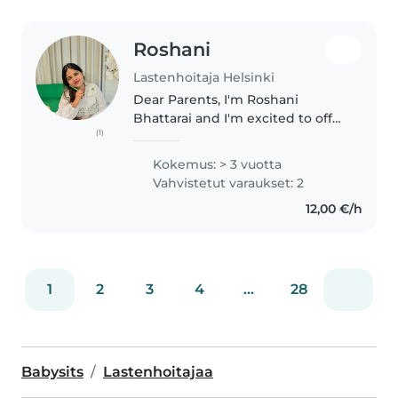
Roshani
Lastenhoitaja Helsinki
Dear Parents, I'm Roshani
Bhattarai and I'm excited to offer
(1)
my reliable and professional
babysitting services to your
Kokemus: > 3 vuotta
family. With Hygiene pass and
Vahvistetut varaukset: 2
Salmonella certificate, I ensure..
12,00 €/h
1
2
3
4
...
28
Babysits
Lastenhoitajaa