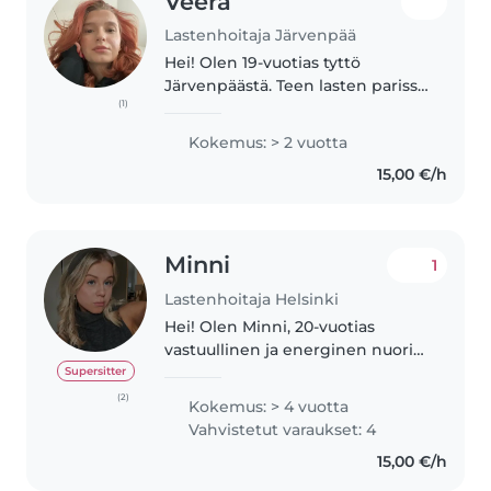
Veera
Lastenhoitaja Järvenpää
Hei! Olen 19-vuotias tyttö
Järvenpäästä. Teen lasten parissa
(1)
töitä, joten lasten kanssa
työskentelystä on jo kokemusta.
Kokemus: > 2 vuotta
🧸 Rakastan leikkiä, piirtää ja
15,00 €/h
ulkoilla lasten kanssa ja olla..
Minni
1
Lastenhoitaja Helsinki
Hei! Olen Minni, 20-vuotias
vastuullinen ja energinen nuori
Helsingistä, ja etsin töitä
Supersitter
lapsenvahtina. Minulla on paljon
(2)
Kokemus: > 4 vuotta
kokemusta lasten kanssa
Vahvistetut varaukset: 4
toimimisesta sekä perheen että
15,00 €/h
työn..