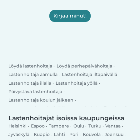
Kirjaa minut!
Löydä lastenhoitaja
Löydä perhepäivähoitaja
Lastenhoitaja aamulla
Lastenhoitaja iltapäivällä
Lastenhoitaja illalla
Lastenhoitaja yöllä
Päivystävä lastenhoitaja
Lastenhoitaja koulun jälkeen
Lastenhoitaja arkipäivällä
Lastenhoitaja viikonlopulla
Lastenhoitajat isoissa kaupungeissa
Helsinki
Espoo
Tampere
Oulu
Turku
Vantaa
Jyväskylä
Kuopio
Lahti
Pori
Kouvola
Joensuu