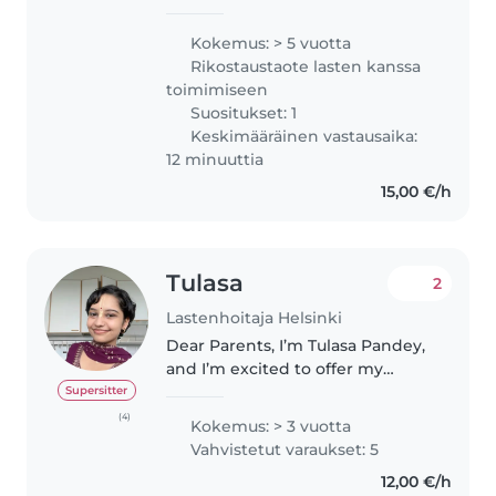
Finland. I genuinely enjoy caring
for children, which started from
Kokemus: > 5 vuotta
taking care of my family. I am a
Rikostaustaote lasten kanssa
trained teacher with..
toimimiseen
Suositukset: 1
Keskimääräinen vastausaika:
12 minuuttia
15,00 €/h
Tulasa
2
Lastenhoitaja Helsinki
Dear Parents, I’m Tulasa Pandey,
and I’m excited to offer my
reliable and professional
Supersitter
babysitting services to your
(4)
Kokemus: > 3 vuotta
family. I ensure your children’s
Vahvistetut varaukset: 5
safety is always a top priority. I..
12,00 €/h