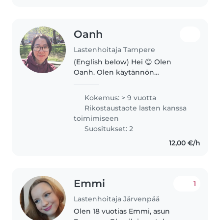
Oanh
Lastenhoitaja Tampere
(English below) Hei 😊 Olen
Oanh. Olen käytännön
lähihoitajaopiskelija, ja minulla
on varhaiskasvatuksen (ECEC)
Kokemus: > 9 vuotta
koulutus sekä kokemusta
Rikostaustaote lasten kanssa
suomalaisesta päiväkodista
toimimiseen
(vapaaehtoistöitä)...
Suositukset: 2
12,00 €/h
Emmi
1
Lastenhoitaja Järvenpää
Olen 18 vuotias Emmi, asun