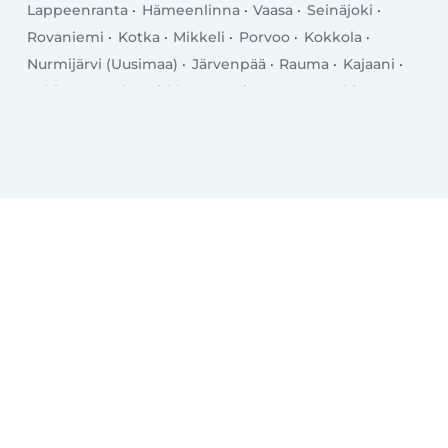
Lappeenranta
Hämeenlinna
Vaasa
Seinäjoki
Rovaniemi
Kotka
Mikkeli
Porvoo
Kokkola
Nurmijärvi (Uusimaa)
Järvenpää
Rauma
Kajaani
Lohja
Tuusula
Kirkkonummi
Kerava
Nokia
Savonlinna
Riihimäki
Vihti
Salo
Sastamala
Kangasala
Raisio