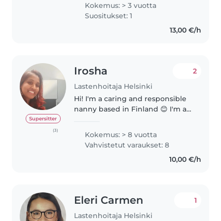
erityistarpeinen lapsi. Tuen
Kokemus: > 3 vuotta
heidän päivittäisiä rutiinejaan
Suositukset: 1
ruokkimalla, pukeutumalla,..
13,00 €/h
Irosha
2
Lastenhoitaja Helsinki
Hi! I'm a caring and responsible
nanny based in Finland 😊 I'm a
mother of two with many years
Supersitter
of hands-on childcare
(3)
Kokemus: > 8 vuotta
experience, including caring for
Vahvistetut varaukset: 8
my relatives' children from a..
10,00 €/h
Eleri Carmen
1
Lastenhoitaja Helsinki