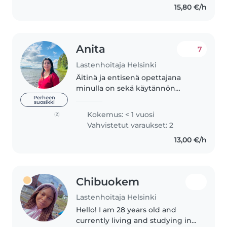
15,80 €/h
sekä nopeasti muuttuvien
tilanteiden..
Anita
7
Lastenhoitaja Helsinki
Äitinä ja entisenä opettajana
minulla on sekä käytännön
kokemusta että ammatillisia
Perheen
suosikki
taitoja tarjota korkealaatuista
Kokemus: < 1 vuosi
(2)
lastenhoitoa. Olen kärsivällinen,
Vahvistetut varaukset: 2
huolehtivainen ja intohimoinen..
13,00 €/h
Chibuokem
Lastenhoitaja Helsinki
Hello! I am 28 years old and
currently living and studying in