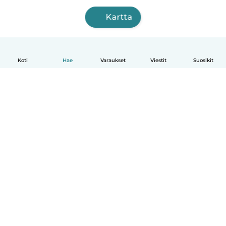
Kartta
Koti
Hae
Varaukset
Viestit
Suosikit
Suomi
Näin se toimii
Ohje
Ehdot & tietosuoja
Hinnoittelu
Yrityksen tiedot
Babysits for Work
Yhteisönormit