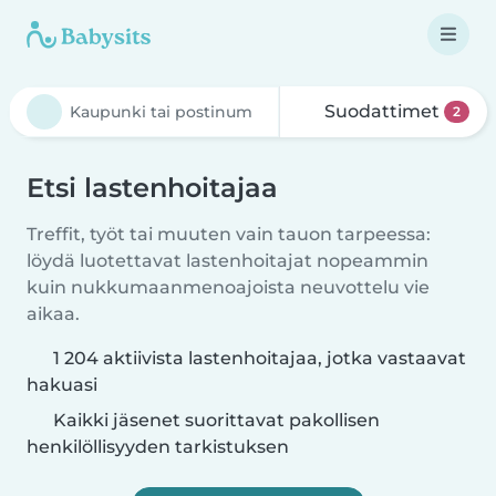
Suodattimet
2
Etsi lastenhoitajaa
Treffit, työt tai muuten vain tauon tarpeessa:
löydä luotettavat lastenhoitajat nopeammin
kuin nukkumaanmenoajoista neuvottelu vie
aikaa.
1 204 aktiivista lastenhoitajaa, jotka vastaavat
hakuasi
Kaikki jäsenet suorittavat pakollisen
henkilöllisyyden tarkistuksen