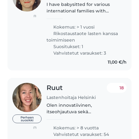
I have babysitted for various
international families with
(1)
varying levels of English and am
used to babysitting in English for
Kokemus: > 1 vuosi
children who have very minimal
Rikostaustaote lasten kanssa
English. I currently hold..
toimimiseen
Suositukset: 1
Vahvistetut varaukset: 3
11,00 €/h
Ruut
18
Lastenhoitaja Helsinki
Olen innovatiivinen,
itseohjautuva sekä
määrätietoinen 34-vuotias
Perheen
suosikki
nainen ja parhaimmillani
Kokemus: > 8 vuotta
(7)
tilanteissa, jossa tarvitaan
Vahvistetut varaukset: 54
vuorovaikutustaitoja, luovuutta