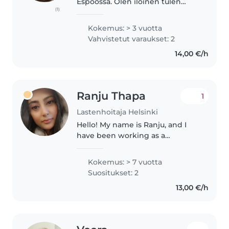
Espoossa. Olen iloinen tulen
(1)
toimeen erilaisten ihmisten
kanssa. Olen helposti
Kokemus: > 3 vuotta
lähestyttävä. Opiskele
Vahvistetut varaukset: 2
ensimmäistä vuotta kasvatus ja
14,00 €/h
ohjausalan lastenojaaja..
Ranju Thapa
1
Lastenhoitaja Helsinki
Hello! My name is Ranju, and I
have been working as a
babysitter for the past 5 years,
and I am still actively providing
Kokemus: > 7 vuotta
childcare services. During this
Suositukset: 2
time, I have cared for children..
13,00 €/h