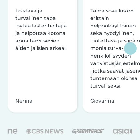
Loistava ja
Tämä sovellus on
turvallinen tapa
erittäin
löytää lastenhoitajia
helppokäyttöinen
ja helpottaa kotona
sekä hyödyllinen,
apua tarvitsevien
luotettava ja siinä 
äitien ja isien arkea!
monia turva- ja
henkilöllisyyden
vahvistusjärjestelm
, jotka saavat jäsen
tuntemaan olonsa
turvalliseksi.
Nerina
Giovanna