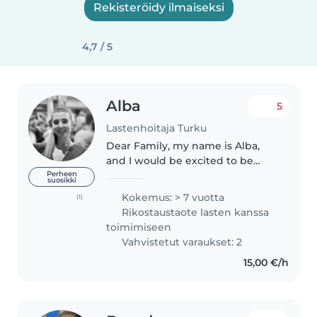
Rekisteröidy ilmaiseksi
4,7 / 5
Alba
5
Lastenhoitaja Turku
Dear Family, my name is Alba,
and I would be excited to be
your next babysitter or nanny! I
Perheen
suosikki
am an Early Childhood Education
Kokemus: > 7 vuotta
(1)
Teacher (ages 0-5) from Spain
Rikostaustaote lasten kanssa
with a professional profile..
toimimiseen
Vahvistetut varaukset: 2
15,00 €/h