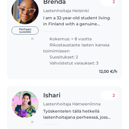
Brenda
2
Lastenhoitaja Helsinki
I am a 32-year-old student living
in Finland with a genuine
passion for caring for children.
Perheen
suosikki
My love for childcare began at a
Kokemus: > 8 vuotta
(1)
young age, helping to care for
Rikostaustaote lasten kanssa
my siblings, cousins, nieces,..
toimimiseen
Suositukset: 2
Vahvistetut varaukset: 3
12,00 €/h
Ishari
2
Lastenhoitaja Hämeenlinna
Työskentelen tällä hetkellä
lastenhoitajana perheessä, jossa
(1)
on neljä lasta, joista yksi on