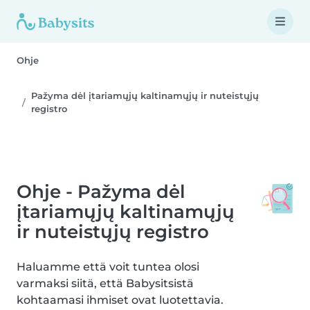
Ohje
Pažyma dėl įtariamųjų kaltinamųjų ir nuteistųjų
registro
Ohje - Pažyma dėl
įtariamųjų kaltinamųjų
ir nuteistųjų registro
Haluamme että voit tuntea olosi
varmaksi siitä, että Babysitsistä
kohtaamasi ihmiset ovat luotettavia.