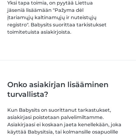
Yksi tapa toimia, on pyytää Liettua
jäseniä lisäämään "Pažyma dėl
įtariamųjų kaltinamųjų ir nuteistųjų
registro". Babysits suorittaa tarkistukset
toimitetuista asiakirjoista.
Onko asiakirjan lisääminen
turvallista?
Kun Babysits on suorittanut tarkastukset,
asiakirjasi poistetaan palvelimiltamme.
Asiakirjaasi ei koskaan jaeta kenellekään, joka
käyttää Babysitsia, tai kolmansille osapuolille