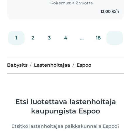
Kokemus: > 2 vuotta
lastenhoidosta. Olen 20-vuotias
13,00 €/h
sairaanhoidon opiskelija
Suomessa. Olen..
1
2
3
4
...
18
Babysits
Lastenhoitajaa
Espoo
Etsi luotettava lastenhoitaja
kaupungista Espoo
Etsitkö lastenhoitajaa paikkakunnalla Espoo?