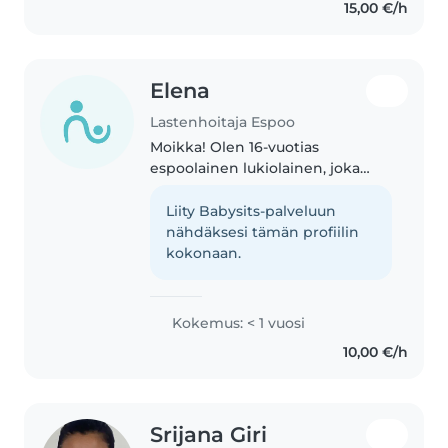
15,00 €/h
and afterschool clubs..
Elena
Lastenhoitaja Espoo
Moikka! Olen 16-vuotias
espoolainen lukiolainen, joka
haluaisi tehdä lastenhoitotyötä
satunnaisesti opiskelun ohessa :)
Liity Babysits-palveluun
Kokemusta lasten kanssa
nähdäksesi tämän profiilin
työskentelystä minulla on mm. 3
kokonaan.
vuotta..
Kokemus: < 1 vuosi
10,00 €/h
Srijana Giri