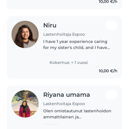
10,00 €/h
daycare working with..
Niru
Lastenhoitaja Espoo
I have 1 year experience caring
for my sister's child, and I have
also worked in a daycare setting.
I speak Finnish and English. I
Kokemus: < 1 vuosi
truly enjoy working with
10,00 €/h
children and love spending..
Riyana umama
Lastenhoitaja Espoo
Olen omistautunut lastenhoidon
ammattilainen ja
sairaanhoitajaopiskelija hamk
yliopistossa, jolla on kokemusta