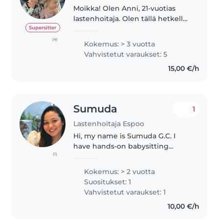
Moikka! Olen Anni, 21-vuotias
lastenhoitaja. Olen tällä hetkellä
korkeakouluopiskelija, sekä
Supersitter
ammatiltani lastenhoitaja. Olen
(4)
Kokemus: > 3 vuotta
työskennellyt päiväkodissa
Vahvistetut varaukset: 5
lastenhoitajana, sekä avustajana..
15,00 €/h
Sumuda
1
Lastenhoitaja Espoo
Hi, my name is Sumuda G.C. I
have hands-on babysitting
(1)
experience, where I cared for
children of different ages and
Kokemus: > 2 vuotta
supported them in their daily
Suositukset: 1
activities. I love babysitting
Vahvistetut varaukset: 1
because..
10,00 €/h