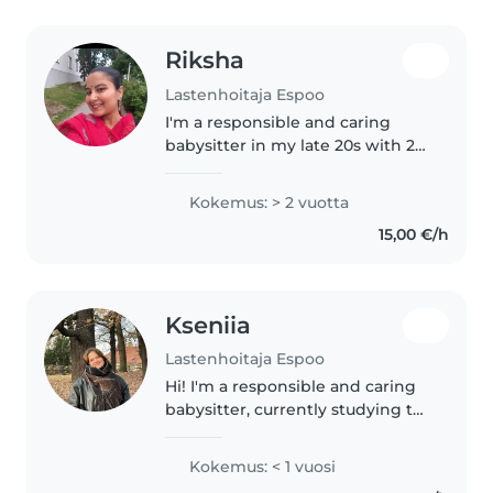
Riksha
Lastenhoitaja Espoo
I'm a responsible and caring
babysitter in my late 20s with 2
years of experience looking after
babies, toddlers, and
Kokemus: > 2 vuotta
preschoolers. I have a diploma in
15,00 €/h
Medical Laboratory Technology..
Kseniia
Lastenhoitaja Espoo
Hi! I'm a responsible and caring
babysitter, currently studying to
become a practical nurse. I have
experience with babies and
Kokemus: < 1 vuosi
toddlers, had school practice in