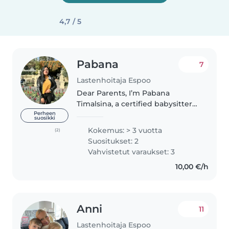
4,7 / 5
Pabana
7
Lastenhoitaja Espoo
Dear Parents, I’m Pabana
Timalsina, a certified babysitter
with Emergency First Aid and
Perheen
suosikki
Occupational Safety & Hygiene
Kokemus: > 3 vuotta
(2)
credentials. With years of
Suositukset: 2
experience, I provide children
Vahvistetut varaukset: 3
with..
10,00 €/h
Anni
11
Lastenhoitaja Espoo