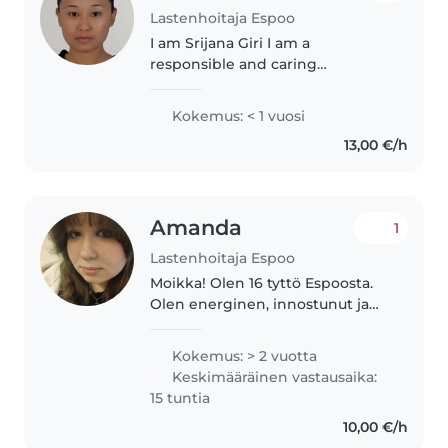
Lastenhoitaja Espoo
I am Srijana Giri I am a
responsible and caring
babysitter with experience as a
Montessori teacher. I enjoy
Kokemus: < 1 vuosi
engaging children in fun and
13,00 €/h
educational activities while
ensuring their..
Amanda
1
Lastenhoitaja Espoo
Moikka! Olen 16 tyttö Espoosta.
Olen energinen, innostunut ja
joustava joten jaksan touhuta
myös energisempien lasten
Kokemus: > 2 vuotta
kanssa. Itselläni on nuorempia
Keskimääräinen vastausaika:
sisaruksia joita olen hoitanut...
15 tuntia
10,00 €/h