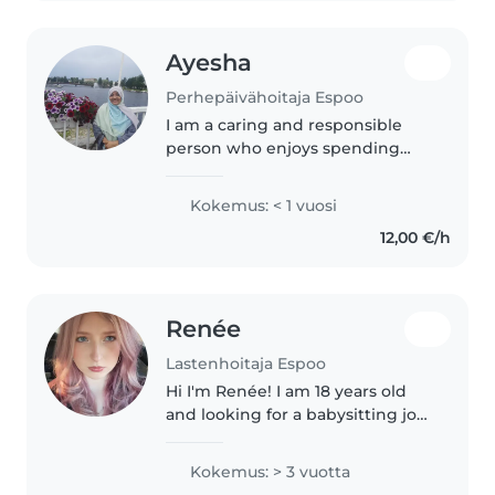
Ayesha
Perhepäivähoitaja Espoo
I am a caring and responsible
person who enjoys spending
time with kids.I am
patient,reliable,and always focus
Kokemus: < 1 vuosi
on creating a safe environment.I
12,00 €/h
have experienced in teaching
profession..
Renée
Lastenhoitaja Espoo
Hi I'm Renée! I am 18 years old
and looking for a babysitting job
after school or on the weekends.
I have experience babysitting
Kokemus: > 3 vuotta
my cousins, working at a daycare