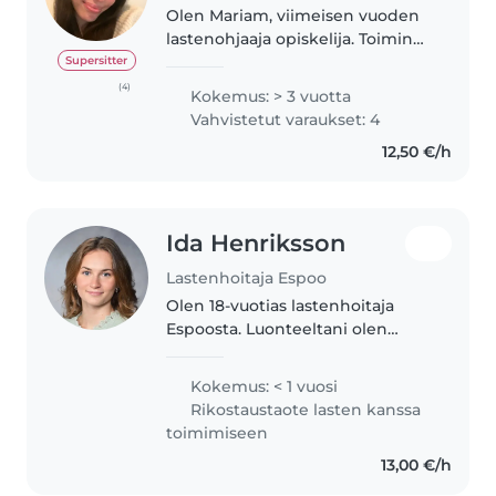
Olen Mariam, viimeisen vuoden
lastenohjaaja opiskelija. Toimin
tällä hetkellä lastenhoitajan
Supersitter
sijaisena varhaiskasvatuksessa.
(4)
Kokemus: > 3 vuotta
Olen luonteeltani rauhallinen,
Vahvistetut varaukset: 4
mutta työssäni olen myös..
12,50 €/h
Ida Henriksson
Lastenhoitaja Espoo
Olen 18-vuotias lastenhoitaja
Espoosta. Luonteeltani olen
iloinen ja reipas sekä minulla on
kokemusta kaiken ikäisten
Kokemus: < 1 vuosi
lasten kanssa. Olen vastuullinen,
Rikostaustaote lasten kanssa
kärsivällinen ja luotettava..
toimimiseen
13,00 €/h