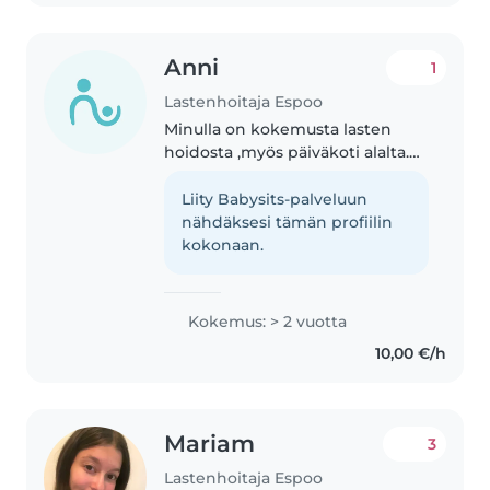
Anni
1
Lastenhoitaja Espoo
Minulla on kokemusta lasten
hoidosta ,myös päiväkoti alalta.
olen hyvin tottunut lapsii ja
muuhun tulen toimeen kaikkien
Liity Babysits-palveluun
kanssa, olen reipas ja ahkera. Eng
nähdäksesi tämän profiilin
i have experience babysitting..
kokonaan.
Kokemus: > 2 vuotta
10,00 €/h
Mariam
3
Lastenhoitaja Espoo