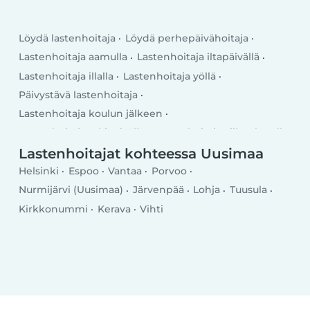
Löydä lastenhoitaja
Löydä perhepäivähoitaja
Lastenhoitaja aamulla
Lastenhoitaja iltapäivällä
Lastenhoitaja illalla
Lastenhoitaja yöllä
Päivystävä lastenhoitaja
Lastenhoitaja koulun jälkeen
Lastenhoitaja arkipäivällä
Lastenhoitaja viikonlopulla
Lastenhoitajat kohteessa Uusimaa
Helsinki
Espoo
Vantaa
Porvoo
Nurmijärvi (Uusimaa)
Järvenpää
Lohja
Tuusula
Kirkkonummi
Kerava
Vihti