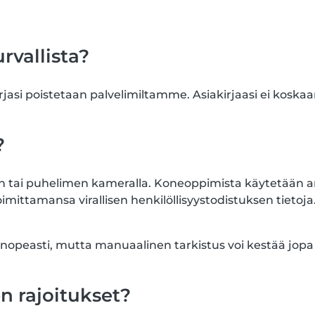
rvallista?
jasi poistetaan palvelimiltamme. Asiakirjaasi ei koskaa
?
en tai puhelimen kameralla. Koneoppimista käytetään arv
imittamansa virallisen henkilöllisyystodistuksen tietoja.
easti, mutta manuaalinen tarkistus voi kestää jopa vii
n rajoitukset?