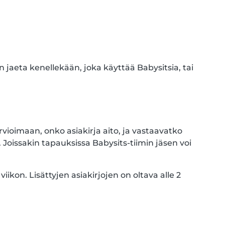
n jaeta kenellekään, joka käyttää Babysitsia, tai
ioimaan, onko asiakirja aito, ja vastaavatko
 Joissakin tapauksissa Babysits-tiimin jäsen voi
kon. Lisättyjen asiakirjojen on oltava alle 2