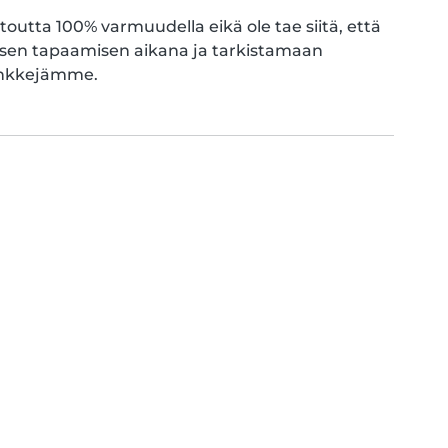
outta 100% varmuudella eikä ole tae siitä, että
isen tapaamisen aikana ja tarkistamaan
vinkkejämme.