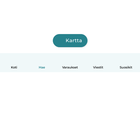
Kartta
Koti
Hae
Varaukset
Viestit
Suosikit
Suomi
Näin se toimii
Ohje
Ehdot & tietosuoja
Hinnoittelu
Yrityksen tiedot
Babysits for Work