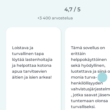
4,7 / 5
+3 400 arvostelua
Loistava ja
Tämä sovellus on
turvallinen tapa
erittäin
löytää lastenhoitajia
helppokäyttöinen
ja helpottaa kotona
sekä hyödyllinen,
apua tarvitsevien
luotettava ja siinä 
äitien ja isien arkea!
monia turva- ja
henkilöllisyyden
vahvistusjärjestelm
, jotka saavat jäsen
tuntemaan olonsa
turvalliseksi.