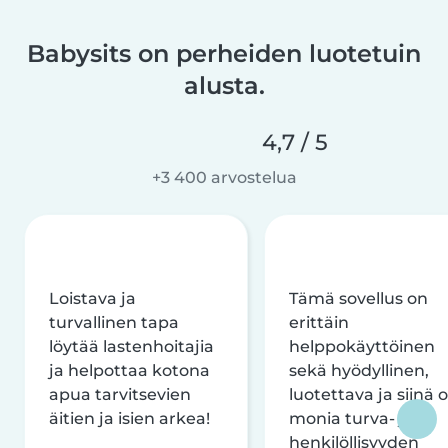
Babysits on perheiden luotetuin
alusta.
4,7 / 5
+3 400 arvostelua
Loistava ja
Tämä sovellus on
turvallinen tapa
erittäin
löytää lastenhoitajia
helppokäyttöinen
ja helpottaa kotona
sekä hyödyllinen,
apua tarvitsevien
luotettava ja siinä 
äitien ja isien arkea!
monia turva- ja
henkilöllisyyden