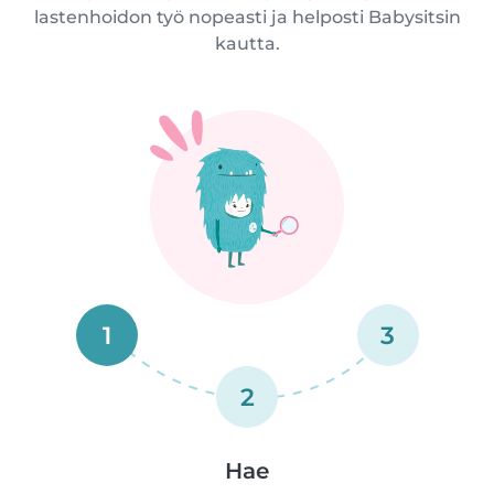
lastenhoidon työ nopeasti ja helposti Babysitsin
kautta.
1
3
2
Hae