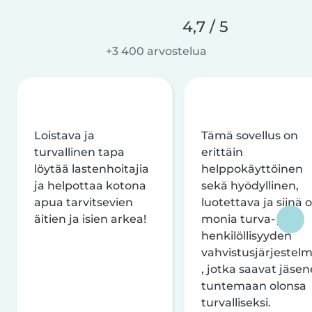
4,7 / 5
+3 400 arvostelua
Loistava ja
Tämä sovellus on
turvallinen tapa
erittäin
löytää lastenhoitajia
helppokäyttöinen
ja helpottaa kotona
sekä hyödyllinen,
apua tarvitsevien
luotettava ja siinä 
äitien ja isien arkea!
monia turva- ja
henkilöllisyyden
vahvistusjärjestelm
, jotka saavat jäsen
tuntemaan olonsa
turvalliseksi.