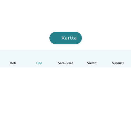
Kartta
Koti
Hae
Varaukset
Viestit
Suosikit
Suomi
Näin se toimii
Ohje
Ehdot & tietosuoja
Hinnoittelu
Yrityksen tiedot
Babysits for Work