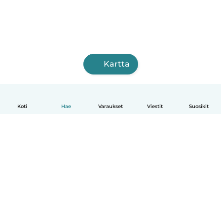
Kartta
Koti
Hae
Varaukset
Viestit
Suosikit
Suomi
Näin se toimii
Ohje
Ehdot & tietosuoja
Hinnoittelu
Yrityksen tiedot
Babysits for Work