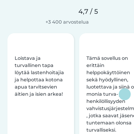
4,7 / 5
+3 400 arvostelua
Loistava ja
Tämä sovellus on
turvallinen tapa
erittäin
löytää lastenhoitajia
helppokäyttöinen
ja helpottaa kotona
sekä hyödyllinen,
apua tarvitsevien
luotettava ja siinä 
äitien ja isien arkea!
monia turva- ja
henkilöllisyyden
vahvistusjärjestelm
, jotka saavat jäsen
tuntemaan olonsa
turvalliseksi.