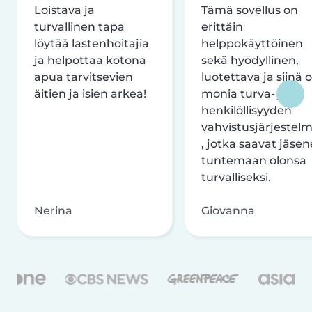
Loistava ja
Tämä sovellus on
turvallinen tapa
erittäin
löytää lastenhoitajia
helppokäyttöinen
ja helpottaa kotona
sekä hyödyllinen,
apua tarvitsevien
luotettava ja siinä 
äitien ja isien arkea!
monia turva- ja
henkilöllisyyden
vahvistusjärjestelm
, jotka saavat jäsen
tuntemaan olonsa
turvalliseksi.
Nerina
Giovanna