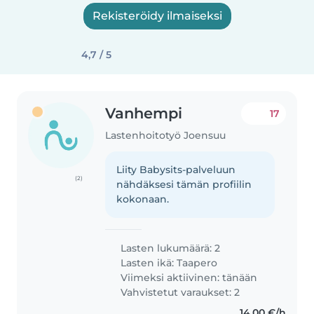
Rekisteröidy ilmaiseksi
4,7 / 5
Vanhempi
17
Lastenhoitotyö Joensuu
Liity Babysits-palveluun
(2)
nähdäksesi tämän profiilin
kokonaan.
Lasten lukumäärä: 2
Lasten ikä:
Taapero
Viimeksi aktiivinen: tänään
Vahvistetut varaukset: 2
14,00 €/h