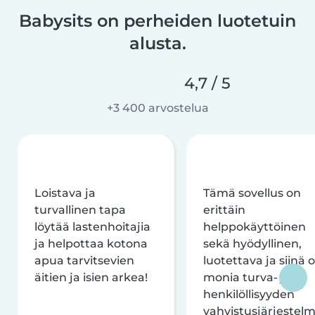
Babysits on perheiden luotetuin
alusta.
4,7 / 5
+3 400 arvostelua
Loistava ja
Tämä sovellus on
turvallinen tapa
erittäin
löytää lastenhoitajia
helppokäyttöinen
ja helpottaa kotona
sekä hyödyllinen,
apua tarvitsevien
luotettava ja siinä 
äitien ja isien arkea!
monia turva- ja
henkilöllisyyden
vahvistusjärjestelm