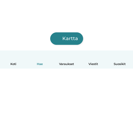
Kartta
Koti
Hae
Varaukset
Viestit
Suosikit
Suomi
Näin se toimii
Ohje
Ehdot & tietosuoja
Hinnoittelu
Yrityksen tiedot
Babysits for Work