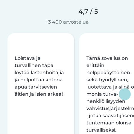
4,7 / 5
+3 400 arvostelua
Loistava ja
Tämä sovellus on
turvallinen tapa
erittäin
löytää lastenhoitajia
helppokäyttöinen
ja helpottaa kotona
sekä hyödyllinen,
apua tarvitsevien
luotettava ja siinä 
äitien ja isien arkea!
monia turva- ja
henkilöllisyyden
vahvistusjärjestelm
, jotka saavat jäsen
tuntemaan olonsa
turvalliseksi.