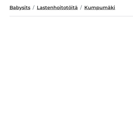
Babysits
Lastenhoitotöitä
Kumpumäki