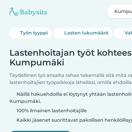
Kumpu
Työn tyyppi
Lasten lukumäärä
Va
Lastenhoitajan työt kohtee
Kumpumäki
Täydellinen työ ansaita rahaa tekemällä sitä mitä r
lastenhoitajien työpaikkoja lähelläsi, omilla ehdoillas
Näillä hakuehdoilla ei löytynyt yhtään lastenhoi
Kumpumäki.
100% ilmainen lastenhoitajille
Kaikki jäsenet suorittavat pakollisen henkilöllis