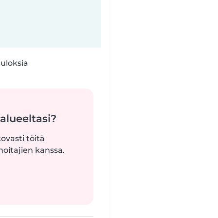
tuloksia
alueeltasi?
ovasti töitä
oitajien kanssa.