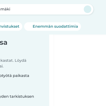
mäki
hvistukset
Enemmän suodattimia
ssa
akastat. Löydä
i.
totyötä paikasta
yyden tarkistuksen