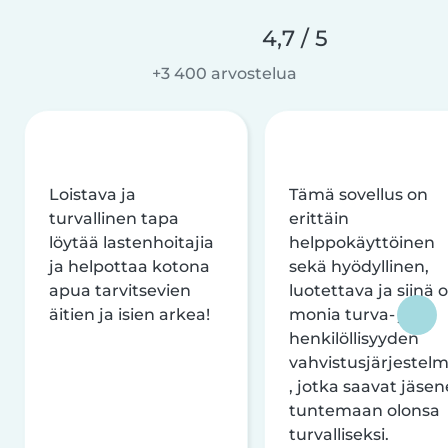
4,7 / 5
+3 400 arvostelua
Loistava ja
Tämä sovellus on
turvallinen tapa
erittäin
löytää lastenhoitajia
helppokäyttöinen
ja helpottaa kotona
sekä hyödyllinen,
apua tarvitsevien
luotettava ja siinä 
äitien ja isien arkea!
monia turva- ja
henkilöllisyyden
vahvistusjärjestelm
, jotka saavat jäsen
tuntemaan olonsa
turvalliseksi.