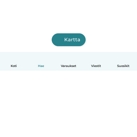
Kartta
Koti
Hae
Varaukset
Viestit
Suosikit
Suomi
Näin se toimii
Ohje
Ehdot & tietosuoja
Hinnoittelu
Yrityksen tiedot
Babysits for Work