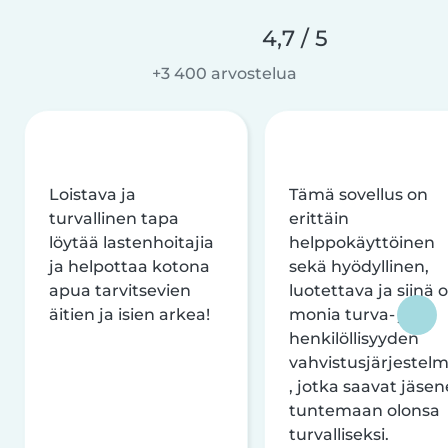
4,7 / 5
+3 400 arvostelua
Loistava ja
Tämä sovellus on
turvallinen tapa
erittäin
löytää lastenhoitajia
helppokäyttöinen
ja helpottaa kotona
sekä hyödyllinen,
apua tarvitsevien
luotettava ja siinä 
äitien ja isien arkea!
monia turva- ja
henkilöllisyyden
vahvistusjärjestelm
, jotka saavat jäsen
tuntemaan olonsa
turvalliseksi.