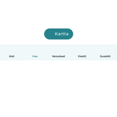
Kartta
Koti
Hae
Varaukset
Viestit
Suosikit
Suomi
Näin se toimii
Ohje
Ehdot & tietosuoja
Hinnoittelu
Yrityksen tiedot
Babysits for Work