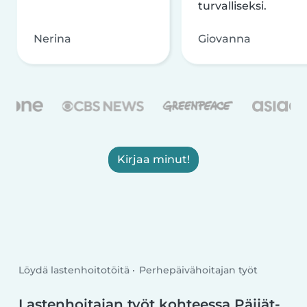
turvalliseksi.
Nerina
Giovanna
Kirjaa minut!
Löydä lastenhoitotöitä
Perhepäivähoitajan työt
Lastenhoitajan työt kohteessa Päijät-