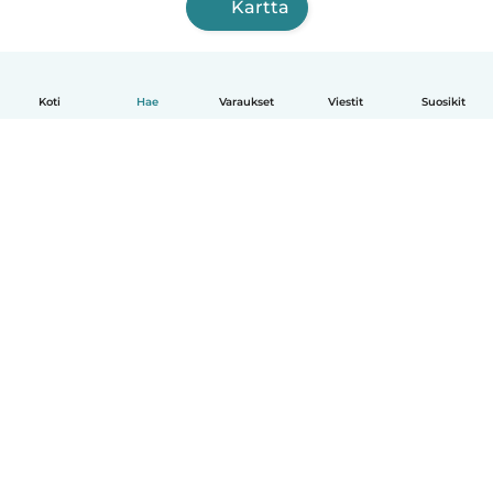
Kartta
Koti
Hae
Varaukset
Viestit
Suosikit
Suomi
Näin se toimii
Ohje
Ehdot & tietosuoja
Hinnoittelu
Yrityksen tiedot
Babysits for Work
Yhteisönormit