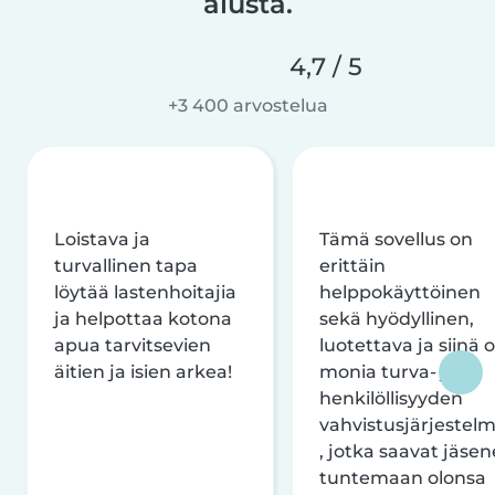
alusta.
4,7 / 5
+3 400 arvostelua
Loistava ja
Tämä sovellus on
turvallinen tapa
erittäin
löytää lastenhoitajia
helppokäyttöinen
ja helpottaa kotona
sekä hyödyllinen,
apua tarvitsevien
luotettava ja siinä 
äitien ja isien arkea!
monia turva- ja
henkilöllisyyden
vahvistusjärjestelm
, jotka saavat jäsen
tuntemaan olonsa