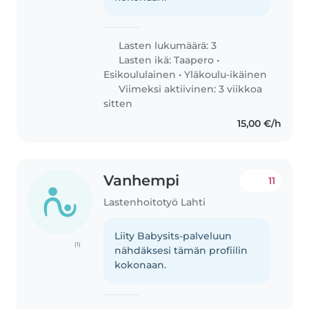
Lasten lukumäärä: 3
Lasten ikä:
Taapero
•
Esikoululainen
•
Yläkoulu-ikäinen
Viimeksi aktiivinen: 3 viikkoa
sitten
15,00 €/h
Vanhempi
11
Lastenhoitotyö Lahti
Liity Babysits-palveluun
(1)
nähdäksesi tämän profiilin
kokonaan.