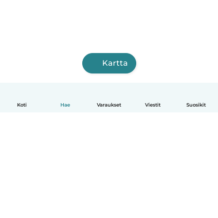
Kartta
Koti
Hae
Varaukset
Viestit
Suosikit
Suomi
Näin se toimii
Ohje
Ehdot & tietosuoja
Hinnoittelu
Yrityksen tiedot
Babysits for Work