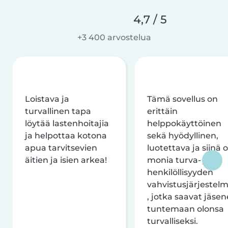
4,7 / 5
+3 400 arvostelua
Loistava ja
Tämä sovellus on
turvallinen tapa
erittäin
löytää lastenhoitajia
helppokäyttöinen
ja helpottaa kotona
sekä hyödyllinen,
apua tarvitsevien
luotettava ja siinä 
äitien ja isien arkea!
monia turva- ja
henkilöllisyyden
vahvistusjärjestelm
, jotka saavat jäsen
tuntemaan olonsa
turvalliseksi.