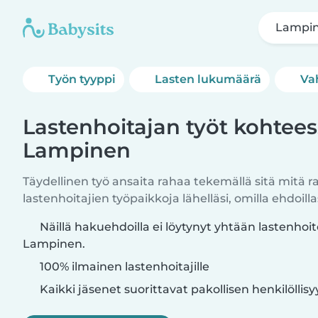
Lampi
Työn tyyppi
Lasten lukumäärä
Va
Lastenhoitajan työt kohtee
Lampinen
Täydellinen työ ansaita rahaa tekemällä sitä mitä r
lastenhoitajien työpaikkoja lähelläsi, omilla ehdoillas
Näillä hakuehdoilla ei löytynyt yhtään lastenhoi
Lampinen.
100% ilmainen lastenhoitajille
Kaikki jäsenet suorittavat pakollisen henkilöllis