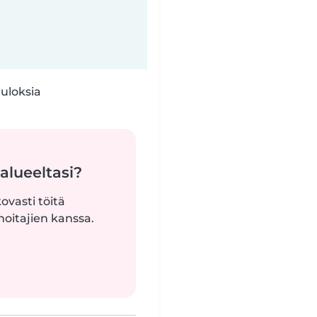
tuloksia
alueeltasi?
ovasti töitä
oitajien kanssa.