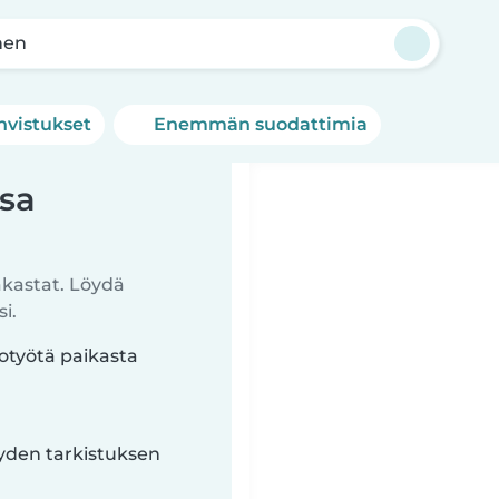
nen
hvistukset
Enemmän suodattimia
ssa
akastat. Löydä
i.
totyötä paikasta
yyden tarkistuksen