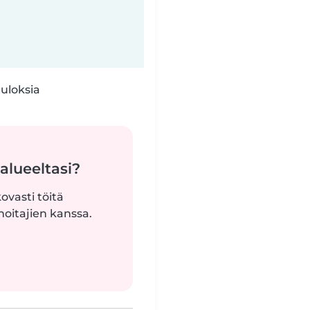
tuloksia
alueeltasi?
ovasti töitä
oitajien kanssa.