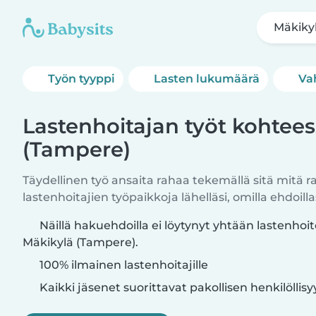
Mäkiky
Työn tyyppi
Lasten lukumäärä
Va
Lastenhoitajan työt kohtee
(Tampere)
Täydellinen työ ansaita rahaa tekemällä sitä mitä r
lastenhoitajien työpaikkoja lähelläsi, omilla ehdoillas
Näillä hakuehdoilla ei löytynyt yhtään lastenhoi
Mäkikylä (Tampere).
100% ilmainen lastenhoitajille
Kaikki jäsenet suorittavat pakollisen henkilöllis