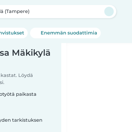
lä (Tampere)
hvistukset
Enemmän suodattimia
ssa Mäkikylä
akastat. Löydä
i.
totyötä paikasta
yyden tarkistuksen