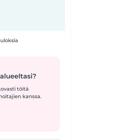
tuloksia
alueeltasi?
ovasti töitä
oitajien kanssa.