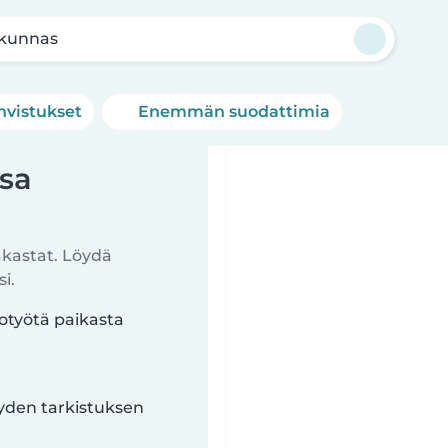
kunnas
hvistukset
Enemmän suodattimia
ssa
akastat. Löydä
i.
totyötä paikasta
yyden tarkistuksen