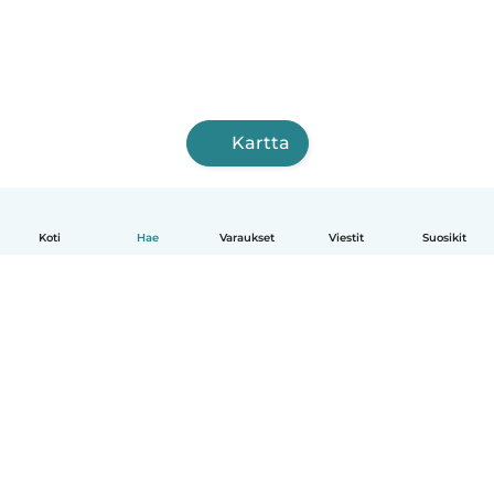
Kartta
Koti
Hae
Varaukset
Viestit
Suosikit
Suomi
Näin se toimii
Ohje
Ehdot & tietosuoja
Hinnoittelu
Yrityksen tiedot
Babysits for Work