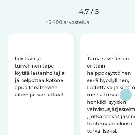
4,7 / 5
+3 400 arvostelua
Loistava ja
Tämä sovellus on
turvallinen tapa
erittäin
löytää lastenhoitajia
helppokäyttöinen
ja helpottaa kotona
sekä hyödyllinen,
apua tarvitsevien
luotettava ja siinä 
äitien ja isien arkea!
monia turva- ja
henkilöllisyyden
vahvistusjärjestelm
, jotka saavat jäsen
tuntemaan olonsa
turvalliseksi.