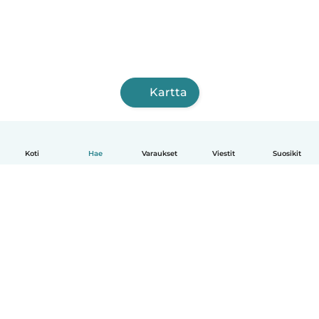
Kartta
Koti
Hae
Varaukset
Viestit
Suosikit
Suomi
Näin se toimii
Ohje
Ehdot & tietosuoja
Hinnoittelu
Yrityksen tiedot
Babysits for Work