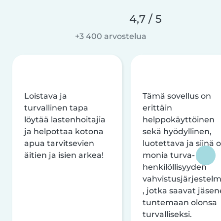
4,7 / 5
+3 400 arvostelua
Loistava ja
Tämä sovellus on
turvallinen tapa
erittäin
löytää lastenhoitajia
helppokäyttöinen
ja helpottaa kotona
sekä hyödyllinen,
apua tarvitsevien
luotettava ja siinä 
äitien ja isien arkea!
monia turva- ja
henkilöllisyyden
vahvistusjärjestelm
, jotka saavat jäsen
tuntemaan olonsa
turvalliseksi.