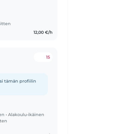
sitten
12,00 €/h
15
i tämän profiilin
nen
•
Alakoulu-ikäinen
tten