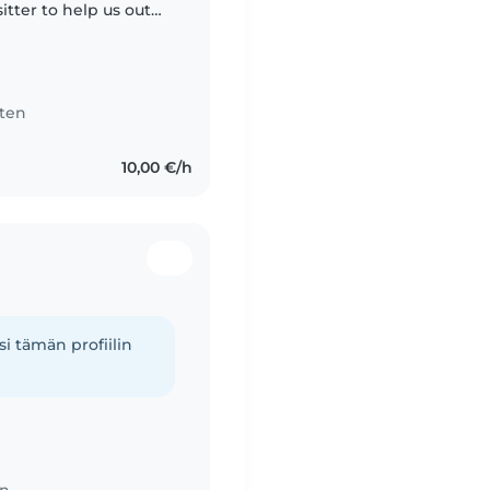
itter to help us out
tten
10,00 €/h
i tämän profiilin