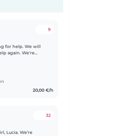
9
g for help. We will
gain. We're
e for our energetic and
ten
20,00 €/h
32