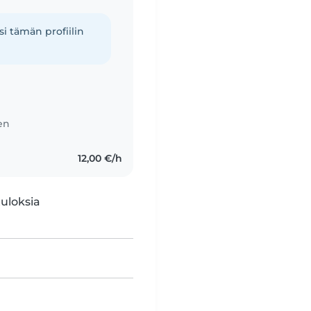
i tämän profiilin
ten
12,00 €/h
tuloksia