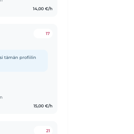
en
14,00 €/h
17
i tämän profiilin
en
15,00 €/h
21