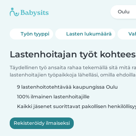
Oulu
Työn tyyppi
Lasten lukumäärä
Va
Lastenhoitajan työt kohtee
Täydellinen työ ansaita rahaa tekemällä sitä mitä r
lastenhoitajien työpaikkoja lähelläsi, omilla ehdoillas
9 lastenhoitotehtävää kaupungissa Oulu
100% ilmainen lastenhoitajille
Kaikki jäsenet suorittavat pakollisen henkilöllis
Rekisteröidy ilmaiseksi