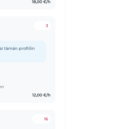
18,00 €/h
3
i tämän profiilin
ten
12,00 €/h
16