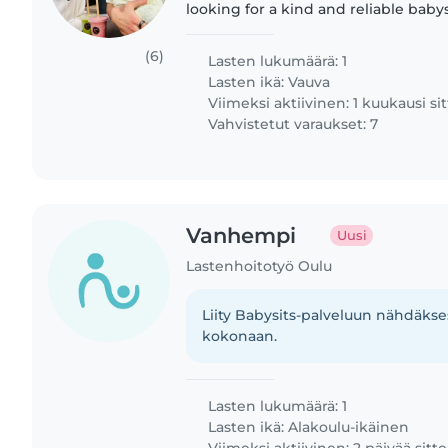
looking for a kind and reliable babys
during the weekdays. We’d love support for about 3 hours
a day, mainly..
(6)
Lasten lukumäärä: 1
Lasten ikä:
Vauva
Viimeksi aktiivinen: 1 kuukausi si
Vahvistetut varaukset: 7
Vanhempi
Uusi
Lastenhoitotyö Oulu
Liity Babysits-palveluun nähdäkses
kokonaan.
Lasten lukumäärä: 1
Lasten ikä:
Alakoulu-ikäinen