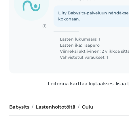
Liity Babysits-palveluun nähdäkses
kokonaan.
(1)
Lasten lukumäärä: 1
Lasten ikä:
Taapero
Viimeksi aktiivinen: 2 viikkoa sit
Vahvistetut varaukset: 1
Loitonna karttaa löytääksesi lisää 
Babysits
Lastenhoitotöitä
Oulu