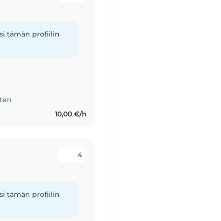
i tämän profiilin
tten
10,00 €/h
4
i tämän profiilin