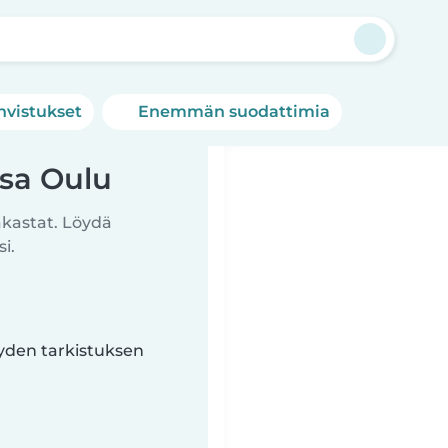
hvistukset
Enemmän suodattimia
ssa Oulu
akastat. Löydä
i.
yyden tarkistuksen