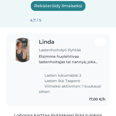
Rekisteröidy ilmaiseksi
4,7 / 5
Linda
Lastenhoitotyö Pyhtää
Etsimme huolehtivaa
lastenhoitajaa tai nannyä, joka
voi huolehtia kahdesta
leikkisästä, hauskasta ja
Lasten lukumäärä: 2
älykkäästä lapsestamme.
Lasten ikä:
Taapero
Puhumme ruotsia ja suomea,
Viimeksi aktiivinen: 1 kuukausi
lapset ymmärtävät hieman
sitten
suomea..
17,00 €/h
Loitonna karttaa löytääksesi lisää tuloksia