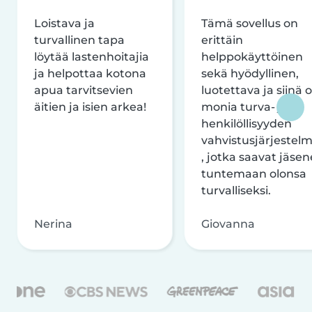
Loistava ja
Tämä sovellus on
turvallinen tapa
erittäin
löytää lastenhoitajia
helppokäyttöinen
ja helpottaa kotona
sekä hyödyllinen,
apua tarvitsevien
luotettava ja siinä 
äitien ja isien arkea!
monia turva- ja
henkilöllisyyden
vahvistusjärjestelm
, jotka saavat jäsen
tuntemaan olonsa
turvalliseksi.
Nerina
Giovanna