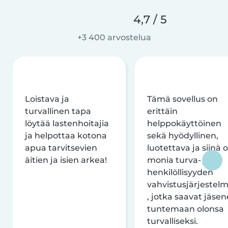
4,7 / 5
+3 400 arvostelua
Loistava ja
Tämä sovellus on
turvallinen tapa
erittäin
löytää lastenhoitajia
helppokäyttöinen
ja helpottaa kotona
sekä hyödyllinen,
apua tarvitsevien
luotettava ja siinä 
äitien ja isien arkea!
monia turva- ja
henkilöllisyyden
vahvistusjärjestelm
, jotka saavat jäsen
tuntemaan olonsa
turvalliseksi.