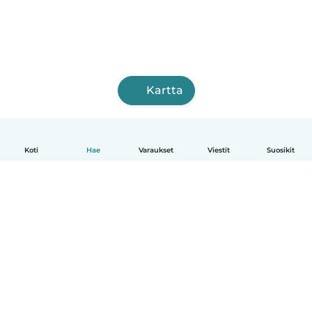
Kartta
Koti
Hae
Varaukset
Viestit
Suosikit
Suomi
Näin se toimii
Ohje
Ehdot & tietosuoja
Hinnoittelu
Yrityksen tiedot
Babysits for Work