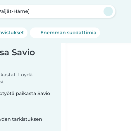
Päijät-Häme)
hvistukset
Enemmän suodattimia
sa Savio
akastat. Löydä
i.
totyötä paikasta Savio
yyden tarkistuksen