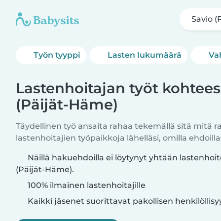
Savio (
Työn tyyppi
Lasten lukumäärä
Va
Lastenhoitajan työt kohtees
(Päijät-Häme)
Täydellinen työ ansaita rahaa tekemällä sitä mitä r
lastenhoitajien työpaikkoja lähelläsi, omilla ehdoillas
Näillä hakuehdoilla ei löytynyt yhtään lastenhoi
(Päijät-Häme).
100% ilmainen lastenhoitajille
Kaikki jäsenet suorittavat pakollisen henkilöllis