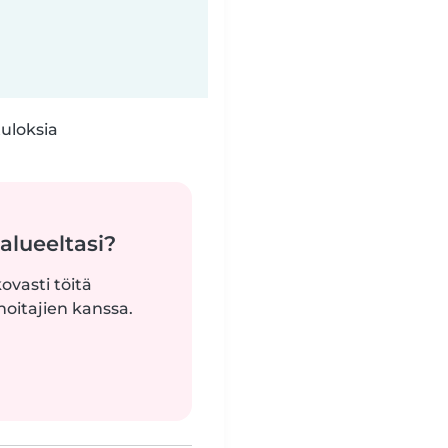
tuloksia
alueeltasi?
ovasti töitä
oitajien kanssa.