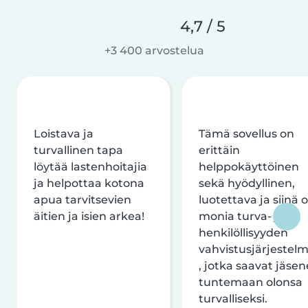
4,7 / 5
+3 400 arvostelua
Loistava ja
Tämä sovellus on
turvallinen tapa
erittäin
löytää lastenhoitajia
helppokäyttöinen
ja helpottaa kotona
sekä hyödyllinen,
apua tarvitsevien
luotettava ja siinä 
äitien ja isien arkea!
monia turva- ja
henkilöllisyyden
vahvistusjärjestelm
, jotka saavat jäsen
tuntemaan olonsa
turvalliseksi.