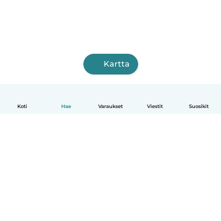
Kartta
Koti
Hae
Varaukset
Viestit
Suosikit
Suomi
Näin se toimii
Ohje
Ehdot & tietosuoja
Hinnoittelu
Yrityksen tiedot
Babysits for Work