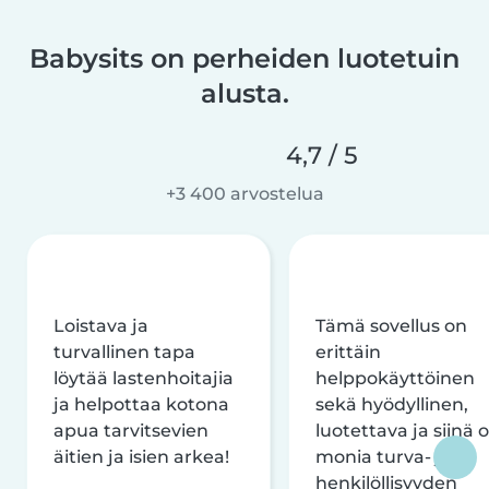
Babysits on perheiden luotetuin
alusta.
4,7 / 5
+3 400 arvostelua
Loistava ja
Tämä sovellus on
turvallinen tapa
erittäin
löytää lastenhoitajia
helppokäyttöinen
ja helpottaa kotona
sekä hyödyllinen,
apua tarvitsevien
luotettava ja siinä 
äitien ja isien arkea!
monia turva- ja
henkilöllisyyden