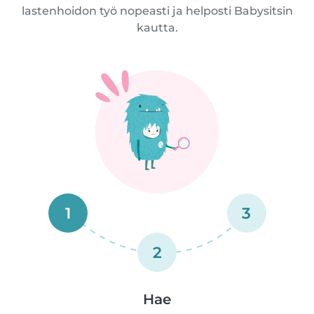
lastenhoidon työ nopeasti ja helposti Babysitsin
kautta.
1
3
2
Hae