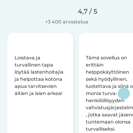
4,7 / 5
+3 400 arvostelua
Loistava ja
Tämä sovellus on
turvallinen tapa
erittäin
löytää lastenhoitajia
helppokäyttöinen
ja helpottaa kotona
sekä hyödyllinen,
apua tarvitsevien
luotettava ja siinä 
äitien ja isien arkea!
monia turva- ja
henkilöllisyyden
vahvistusjärjestelm
, jotka saavat jäsen
tuntemaan olonsa
turvalliseksi.