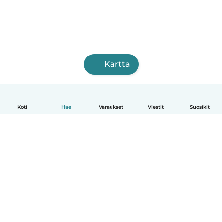
Kartta
Koti
Hae
Varaukset
Viestit
Suosikit
Suomi
Näin se toimii
Ohje
Ehdot & tietosuoja
Hinnoittelu
Yrityksen tiedot
Babysits for Work