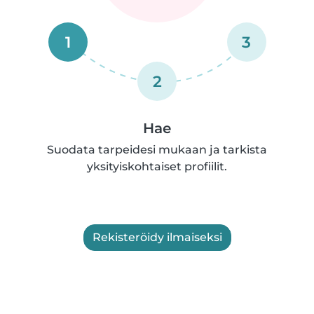
1
3
2
Hae
Suodata tarpeidesi mukaan ja tarkista
yksityiskohtaiset profiilit.
Rekisteröidy ilmaiseksi