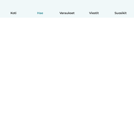
Koti
Hae
Varaukset
Viestit
Suosikit
Suomi
Näin se toimii
Ohje
Ehdot & tietosuoja
Hinnoittelu
Yrityksen tiedot
Babysits for Work
Yhteisönormit
© Babysits B.V.