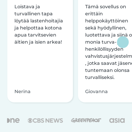
Loistava ja
Tämä sovellus on
turvallinen tapa
erittäin
löytää lastenhoitajia
helppokäyttöinen
ja helpottaa kotona
sekä hyödyllinen,
apua tarvitsevien
luotettava ja siinä 
äitien ja isien arkea!
monia turva- ja
henkilöllisyyden
vahvistusjärjestelm
, jotka saavat jäsen
tuntemaan olonsa
turvalliseksi.
Nerina
Giovanna