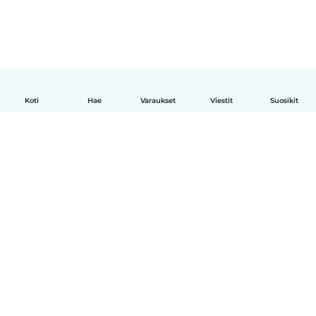
Koti
Hae
Varaukset
Viestit
Suosikit
Suomi
Näin se toimii
Ohje
Ehdot & tietosuoja
Hinnoittelu
Yrityksen tiedot
Babysits for Work