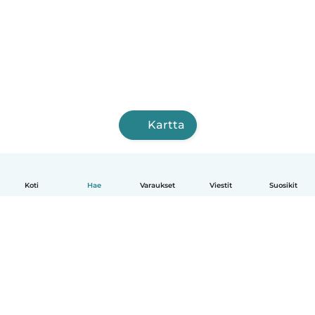
Kartta
Koti
Hae
Varaukset
Viestit
Suosikit
Suomi
Näin se toimii
Ohje
Ehdot & tietosuoja