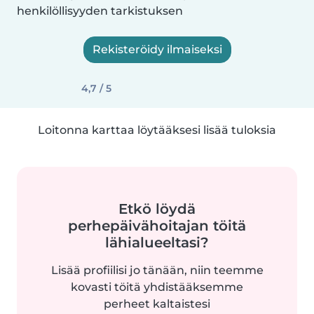
henkilöllisyyden tarkistuksen
Rekisteröidy ilmaiseksi
4,7 / 5
Loitonna karttaa löytääksesi lisää tuloksia
Etkö löydä
perhepäivähoitajan töitä
lähialueeltasi?
Lisää profiilisi jo tänään, niin teemme
kovasti töitä yhdistääksemme
perheet kaltaistesi