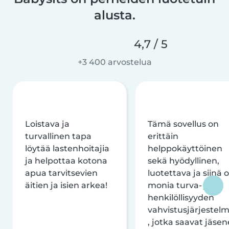
alusta.
4,7 / 5
+3 400 arvostelua
Loistava ja
Tämä sovellus on
turvallinen tapa
erittäin
löytää lastenhoitajia
helppokäyttöinen
ja helpottaa kotona
sekä hyödyllinen,
apua tarvitsevien
luotettava ja siinä 
äitien ja isien arkea!
monia turva- ja
henkilöllisyyden
vahvistusjärjestelm
, jotka saavat jäsen