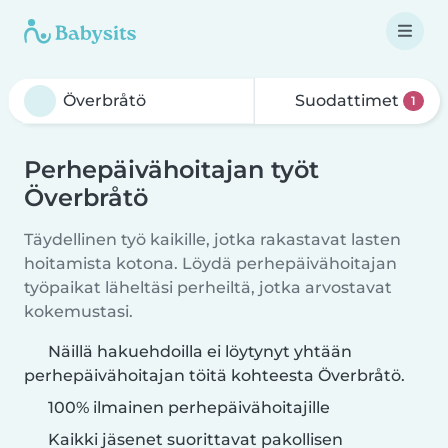
Suodattimet
1
Perhepäivähoitajan työt
Överbråtö
Täydellinen työ kaikille, jotka rakastavat lasten
hoitamista kotona. Löydä perhepäivähoitajan
työpaikat läheltäsi perheiltä, jotka arvostavat
kokemustasi.
Näillä hakuehdoilla ei löytynyt yhtään
perhepäivähoitajan töitä kohteesta Överbråtö.
100% ilmainen perhepäivähoitajille
Kaikki jäsenet suorittavat pakollisen