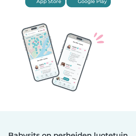
App Store
Google Play
Babysits on perheiden luotetuin