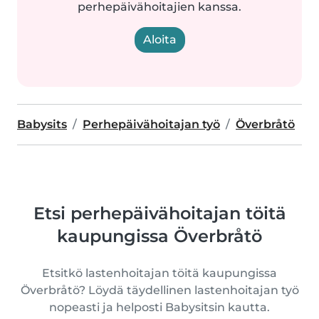
perhepäivähoitajien kanssa.
Aloita
Babysits
Perhepäivähoitajan työ
Överbråtö
Etsi perhepäivähoitajan töitä
kaupungissa Överbråtö
Etsitkö lastenhoitajan töitä kaupungissa
Överbråtö? Löydä täydellinen lastenhoitajan työ
nopeasti ja helposti Babysitsin kautta.