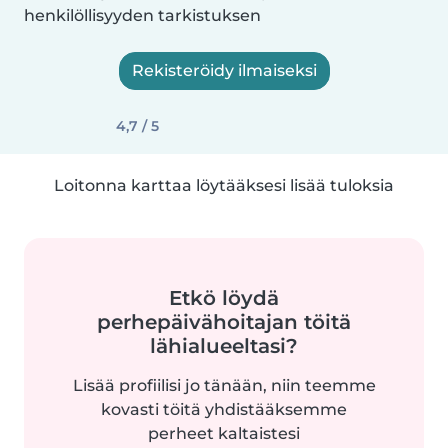
henkilöllisyyden tarkistuksen
Rekisteröidy ilmaiseksi
4,7 / 5
Loitonna karttaa löytääksesi lisää tuloksia
Etkö löydä
perhepäivähoitajan töitä
lähialueeltasi?
Lisää profiilisi jo tänään, niin teemme
kovasti töitä yhdistääksemme
perheet kaltaistesi