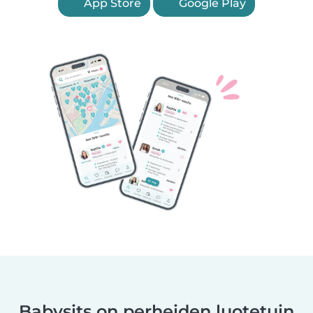
App Store
Google Play
Babysits on perheiden luotetuin