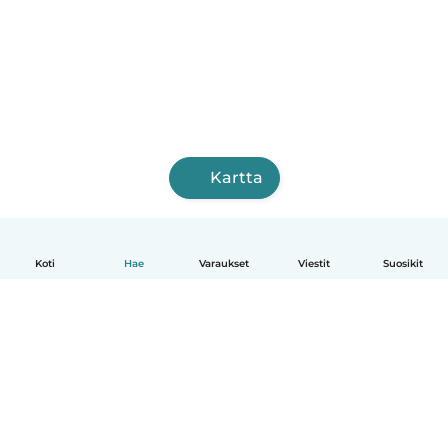
Kartta
Koti
Hae
Varaukset
Viestit
Suosikit
Suomi
Näin se toimii
Ohje
Ehdot & tietosuoja