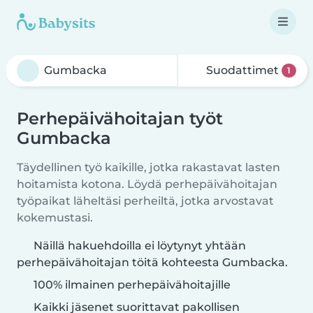
Suodattimet
1
Perhepäivähoitajan työt
Gumbacka
Täydellinen työ kaikille, jotka rakastavat lasten
hoitamista kotona. Löydä perhepäivähoitajan
työpaikat läheltäsi perheiltä, jotka arvostavat
kokemustasi.
Näillä hakuehdoilla ei löytynyt yhtään
perhepäivähoitajan töitä kohteesta Gumbacka.
100% ilmainen perhepäivähoitajille
Kaikki jäsenet suorittavat pakollisen