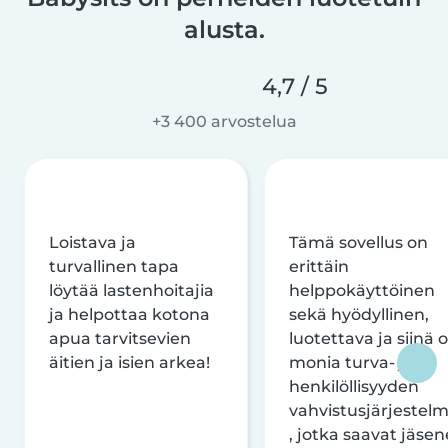
alusta.
4,7 / 5
+3 400 arvostelua
Loistava ja
Tämä sovellus on
turvallinen tapa
erittäin
löytää lastenhoitajia
helppokäyttöinen
ja helpottaa kotona
sekä hyödyllinen,
apua tarvitsevien
luotettava ja siinä 
äitien ja isien arkea!
monia turva- ja
henkilöllisyyden
vahvistusjärjestelm
, jotka saavat jäsen