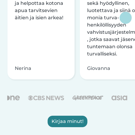
ja helpottaa kotona
sekä hyödyllinen,
apua tarvitsevien
luotettava ja siinä 
äitien ja isien arkea!
monia turva- ja
henkilöllisyyden
vahvistusjärjestelm
, jotka saavat jäsen
tuntemaan olonsa
turvalliseksi.
Nerina
Giovanna
Kirjaa minut!