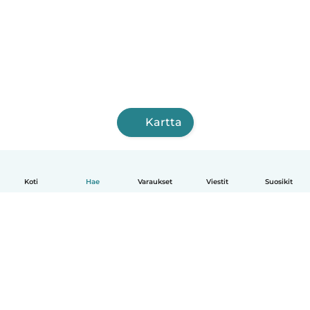
Kartta
Koti
Hae
Varaukset
Viestit
Suosikit
Suomi
Näin se toimii
Ohje
Ehdot & tietosuoja