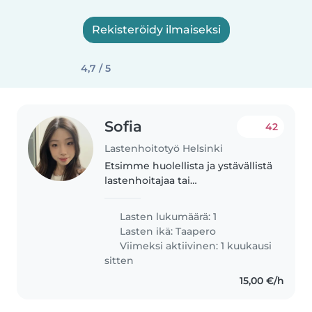
Rekisteröidy ilmaiseksi
4,7 / 5
Sofia
42
Lastenhoitotyö Helsinki
Etsimme huolellista ja ystävällistä
lastenhoitajaa tai
perhepäivähoitajaa hoitamaan 4-
vuotiaata energiaa purkavaa ja
Lasten lukumäärä: 1
puheliasta pikkutyttöä.
Lasten ikä:
Taapero
Lemmikkieläimiin ja
Viimeksi aktiivinen: 1 kuukausi
ruoanlaittoon tottunut..
sitten
15,00 €/h