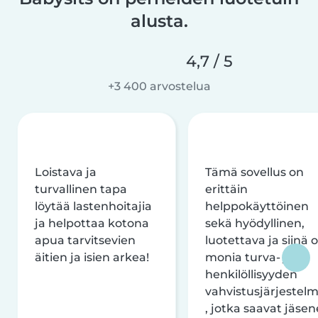
alusta.
4,7 / 5
+3 400 arvostelua
Loistava ja
Tämä sovellus on
turvallinen tapa
erittäin
löytää lastenhoitajia
helppokäyttöinen
ja helpottaa kotona
sekä hyödyllinen,
apua tarvitsevien
luotettava ja siinä 
äitien ja isien arkea!
monia turva- ja
henkilöllisyyden
vahvistusjärjestelm
, jotka saavat jäsen