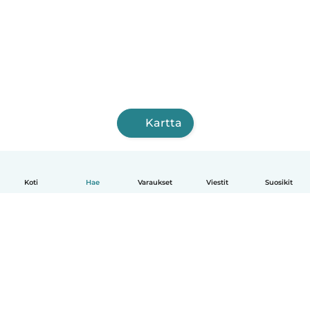
Kartta
Koti
Hae
Varaukset
Viestit
Suosikit
Suomi
Näin se toimii
Ohje
Ehdot & tietosuoja