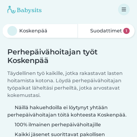
Suodattimet
1
Perhepäivähoitajan työt
Koskenpää
Täydellinen työ kaikille, jotka rakastavat lasten
hoitamista kotona. Löydä perhepäivähoitajan
työpaikat läheltäsi perheiltä, jotka arvostavat
kokemustasi.
Näillä hakuehdoilla ei löytynyt yhtään
perhepäivähoitajan töitä kohteesta Koskenpää.
100% ilmainen perhepäivähoitajille
Kaikki jäsenet suorittavat pakollisen