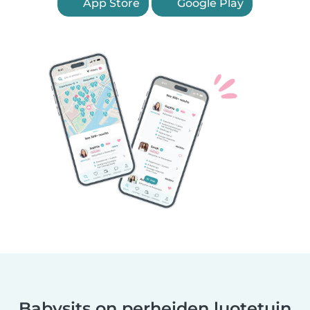
App Store
Google Play
Babysits on perheiden luotetuin