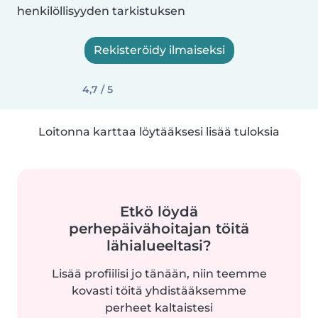
henkilöllisyyden tarkistuksen
Rekisteröidy ilmaiseksi
4,7 / 5
Loitonna karttaa löytääksesi lisää tuloksia
Etkö löydä
perhepäivähoitajan töitä
lähialueeltasi?
Lisää profiilisi jo tänään, niin teemme
kovasti töitä yhdistääksemme
perheet kaltaistesi