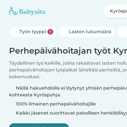
Kyrösp
Työn tyyppi
Lasten lukumäärä
1
Perhepäivähoitajan työt Ky
Täydellinen työ kaikille, jotka rakastavat lasten ho
perhepäivähoitajan työpaikat läheltäsi perheiltä, j
kokemustasi.
Näillä hakuehdoilla ei löytynyt yhtään perhepäiv
kohteesta Kyröspohja.
100% ilmainen perhepäivähoitajille
Kaikki jäsenet suorittavat pakollisen henkilöllis