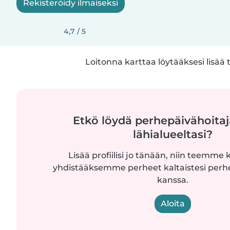
Rekisteröidy ilmaiseksi
4,7 / 5
Loitonna karttaa löytääksesi lisää 
Etkö löydä perhepäivähoitaj
lähialueeltasi?
Lisää profiilisi jo tänään, niin teemme k
yhdistääksemme perheet kaltaistesi perh
kanssa.
Aloita