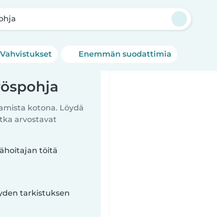
ohja
Vahvistukset
Enemmän suodattimia
röspohja
itamista kotona. Löydä
otka arvostavat
ähoitajan töitä
yyden tarkistuksen