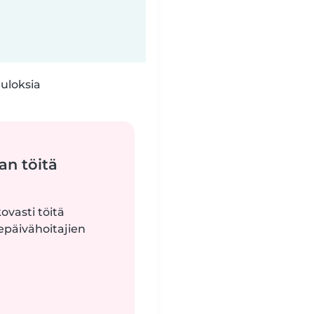
tuloksia
an töitä
ovasti töitä
epäivähoitajien