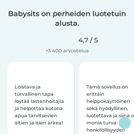
Babysits on perheiden luotetuin
alusta.
4,7 / 5
+3 400 arvostelua
Loistava ja
Tämä sovellus on
turvallinen tapa
erittäin
löytää lastenhoitajia
helppokäyttöinen
ja helpottaa kotona
sekä hyödyllinen,
apua tarvitsevien
luotettava ja siinä 
äitien ja isien arkea!
monia turva- ja
henkilöllisyyden