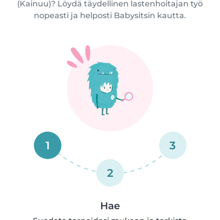
(Kainuu)? Löydä täydellinen lastenhoitajan työ
nopeasti ja helposti Babysitsin kautta.
1
3
2
Hae