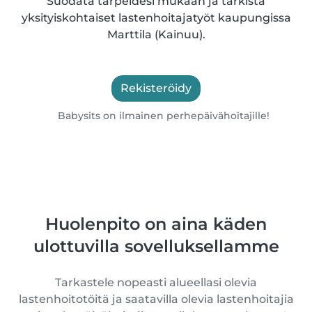
Suodata tarpeidesi mukaan ja tarkista
yksityiskohtaiset lastenhoitajatyöt kaupungissa
Marttila (Kainuu).
Rekisteröidy
Babysits on ilmainen perhepäivähoitajille!
Huolenpito on aina käden
ulottuvilla sovelluksellamme
Tarkastele nopeasti alueellasi olevia
lastenhoitotöitä ja saatavilla olevia lastenhoitajia