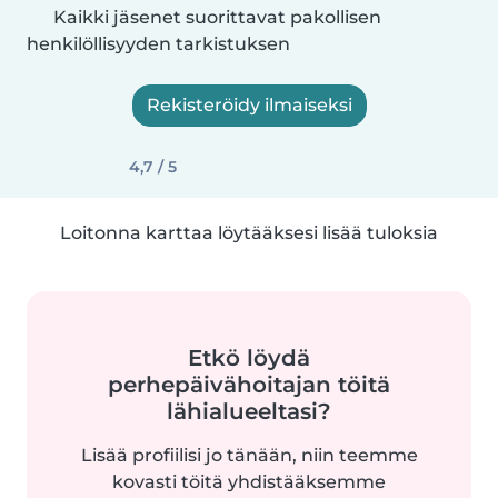
Kaikki jäsenet suorittavat pakollisen
henkilöllisyyden tarkistuksen
Rekisteröidy ilmaiseksi
4,7 / 5
Loitonna karttaa löytääksesi lisää tuloksia
Etkö löydä
perhepäivähoitajan töitä
lähialueeltasi?
Lisää profiilisi jo tänään, niin teemme
kovasti töitä yhdistääksemme