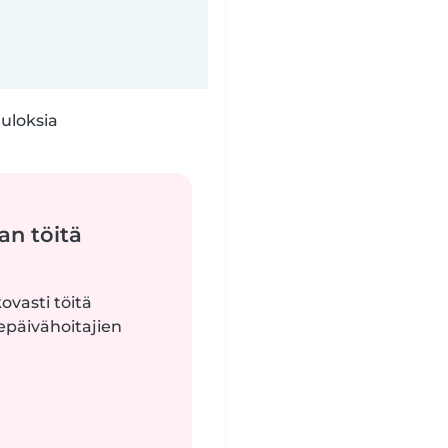
tuloksia
an töitä
ovasti töitä
epäivähoitajien