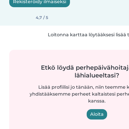
Rekisteröidy ilmaiseksi
4,7 / 5
Loitonna karttaa löytääksesi lisää 
Etkö löydä perhepäivähoitaj
lähialueeltasi?
Lisää profiilisi jo tänään, niin teemme k
yhdistääksemme perheet kaltaistesi perh
kanssa.
Aloita