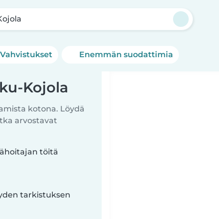
Kojola
Vahvistukset
Enemmän suodattimia
kku-Kojola
itamista kotona. Löydä
otka arvostavat
ähoitajan töitä
yyden tarkistuksen