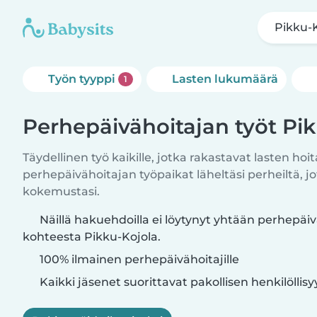
Pikku-
Työn tyyppi
Lasten lukumäärä
1
Perhepäivähoitajan työt Pi
Täydellinen työ kaikille, jotka rakastavat lasten ho
perhepäivähoitajan työpaikat läheltäsi perheiltä, j
kokemustasi.
Näillä hakuehdoilla ei löytynyt yhtään perhepäiv
kohteesta Pikku-Kojola.
100% ilmainen perhepäivähoitajille
Kaikki jäsenet suorittavat pakollisen henkilöllis