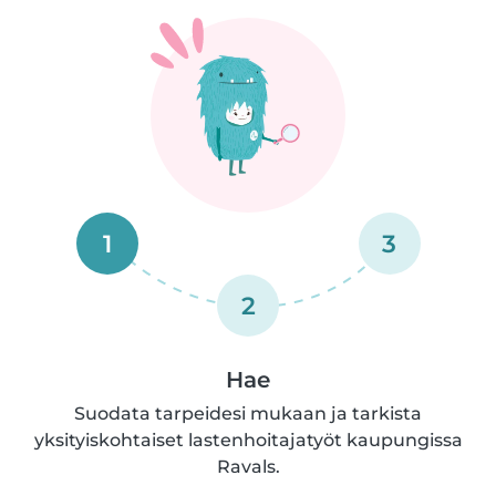
1
3
2
Hae
Suodata tarpeidesi mukaan ja tarkista
yksityiskohtaiset lastenhoitajatyöt kaupungissa
Ravals.