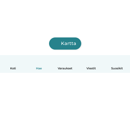
Kartta
Koti
Hae
Varaukset
Viestit
Suosikit
Suomi
Näin se toimii
Ohje
Ehdot & tietosuoja
Hinnoittelu
Yrityksen tiedot
Babysits for Work