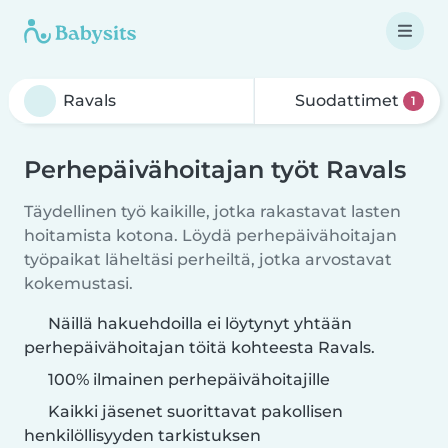
Suodattimet
1
Perhepäivähoitajan työt Ravals
Täydellinen työ kaikille, jotka rakastavat lasten
hoitamista kotona. Löydä perhepäivähoitajan
työpaikat läheltäsi perheiltä, jotka arvostavat
kokemustasi.
Näillä hakuehdoilla ei löytynyt yhtään
perhepäivähoitajan töitä kohteesta Ravals.
100% ilmainen perhepäivähoitajille
Kaikki jäsenet suorittavat pakollisen
henkilöllisyyden tarkistuksen