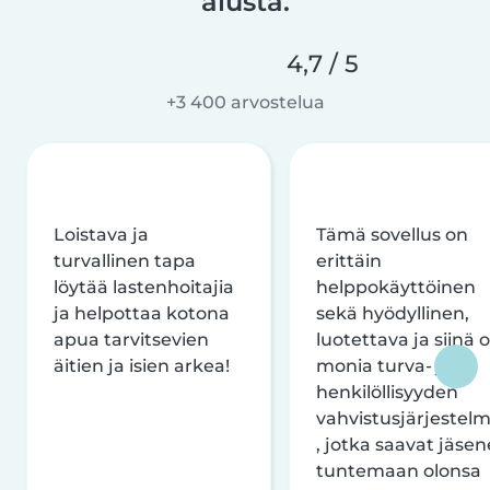
alusta.
4,7 / 5
+3 400 arvostelua
Loistava ja
Tämä sovellus on
turvallinen tapa
erittäin
löytää lastenhoitajia
helppokäyttöinen
ja helpottaa kotona
sekä hyödyllinen,
apua tarvitsevien
luotettava ja siinä 
äitien ja isien arkea!
monia turva- ja
henkilöllisyyden
vahvistusjärjestelm
, jotka saavat jäsen
tuntemaan olonsa