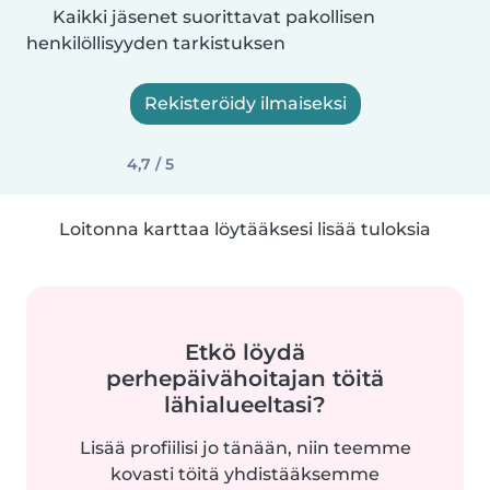
Kaikki jäsenet suorittavat pakollisen
henkilöllisyyden tarkistuksen
Rekisteröidy ilmaiseksi
4,7 / 5
Loitonna karttaa löytääksesi lisää tuloksia
Etkö löydä
perhepäivähoitajan töitä
lähialueeltasi?
Lisää profiilisi jo tänään, niin teemme
kovasti töitä yhdistääksemme