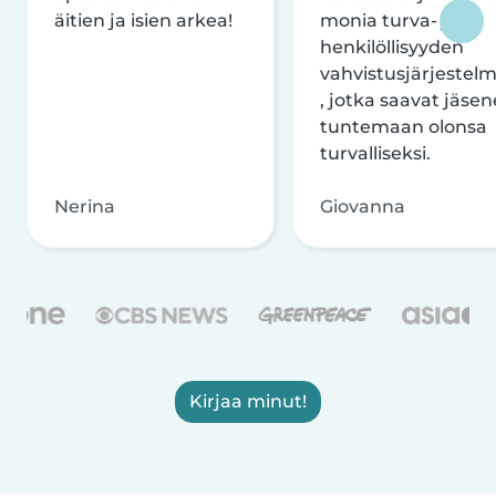
äitien ja isien arkea!
monia turva- ja
henkilöllisyyden
vahvistusjärjestelm
, jotka saavat jäsen
tuntemaan olonsa
turvalliseksi.
Nerina
Giovanna
Kirjaa minut!