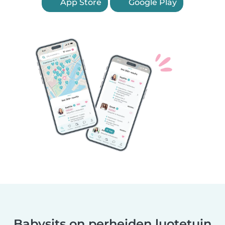
App Store
Google Play
Babysits on perheiden luotetuin