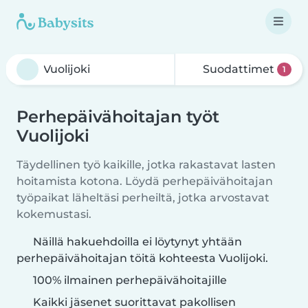
Suodattimet
1
Perhepäivähoitajan työt
Vuolijoki
Täydellinen työ kaikille, jotka rakastavat lasten
hoitamista kotona. Löydä perhepäivähoitajan
työpaikat läheltäsi perheiltä, jotka arvostavat
kokemustasi.
Näillä hakuehdoilla ei löytynyt yhtään
perhepäivähoitajan töitä kohteesta Vuolijoki.
100% ilmainen perhepäivähoitajille
Kaikki jäsenet suorittavat pakollisen