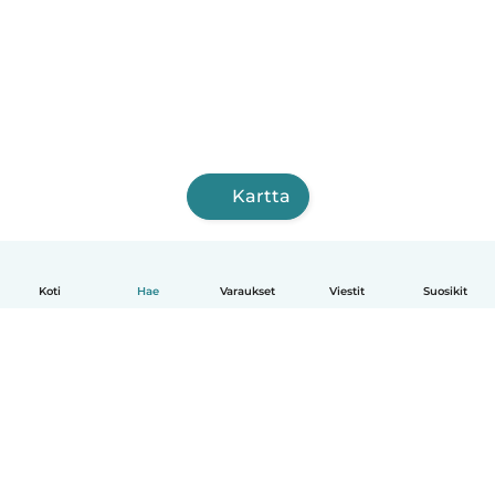
Kartta
Koti
Hae
Varaukset
Viestit
Suosikit
Suomi
Näin se toimii
Ohje
Ehdot & tietosuoja