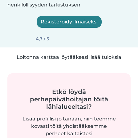
henkilöllisyyden tarkistuksen
Rekisteröidy ilmaiseksi
4,7 / 5
Loitonna karttaa löytääksesi lisää tuloksia
Etkö löydä
perhepäivähoitajan töitä
lähialueeltasi?
Lisää profiilisi jo tänään, niin teemme
kovasti töitä yhdistääksemme
perheet kaltaistesi