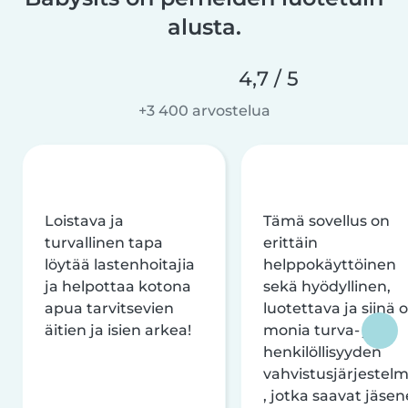
alusta.
4,7 / 5
+3 400 arvostelua
Loistava ja
Tämä sovellus on
turvallinen tapa
erittäin
löytää lastenhoitajia
helppokäyttöinen
ja helpottaa kotona
sekä hyödyllinen,
apua tarvitsevien
luotettava ja siinä 
äitien ja isien arkea!
monia turva- ja
henkilöllisyyden
vahvistusjärjestelm
, jotka saavat jäsen