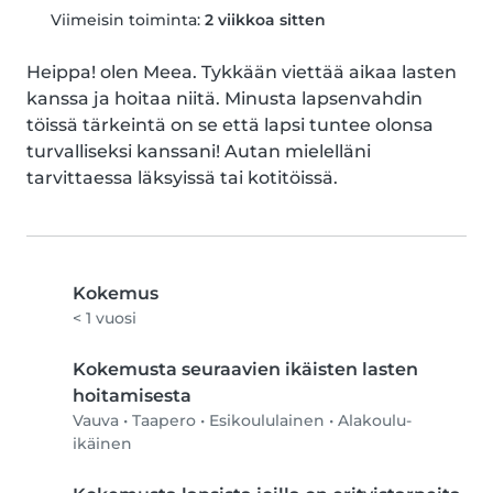
Viimeisin toiminta:
2 viikkoa sitten
Heippa! olen Meea. Tykkään viettää aikaa lasten 
kanssa ja hoitaa niitä. Minusta lapsenvahdin 
töissä tärkeintä on se että lapsi tuntee olonsa 
turvalliseksi kanssani! Autan mielelläni 
tarvittaessa läksyissä tai kotitöissä.
Kokemus
< 1 vuosi
Kokemusta seuraavien ikäisten lasten
hoitamisesta
Vauva
•
Taapero
•
Esikoululainen
•
Alakoulu-
ikäinen