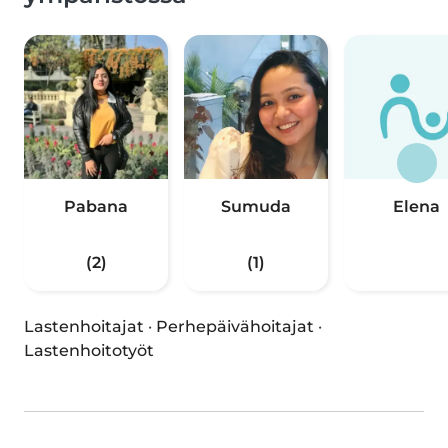
Pabana
Sumuda
Elena
(2)
(1)
Lastenhoitajat
·
Perhepäivähoitajat
·
Lastenhoitotyöt