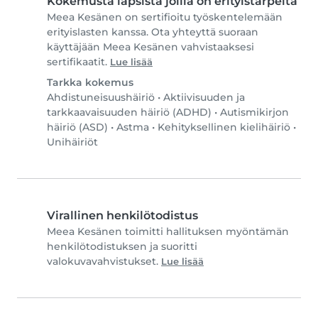
Kokemusta lapsista joilla on erityistarpeita
Meea Kesänen on sertifioitu työskentelemään
erityislasten kanssa. Ota yhteyttä suoraan
käyttäjään Meea Kesänen vahvistaaksesi
sertifikaatit.
Lue lisää
Tarkka kokemus
Ahdistuneisuushäiriö
•
Aktiivisuuden ja
tarkkaavaisuuden häiriö (ADHD)
•
Autismikirjon
häiriö (ASD)
•
Astma
•
Kehityksellinen kielihäiriö
•
Unihäiriöt
Virallinen henkilötodistus
Meea Kesänen toimitti hallituksen myöntämän
henkilötodistuksen ja suoritti
valokuvavahvistukset.
Lue lisää