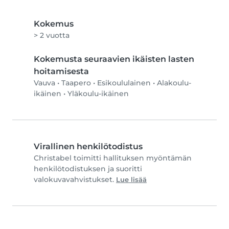
Kokemus
> 2 vuotta
Kokemusta seuraavien ikäisten lasten
hoitamisesta
Vauva
•
Taapero
•
Esikoululainen
•
Alakoulu-
ikäinen
•
Yläkoulu-ikäinen
Virallinen henkilötodistus
Christabel toimitti hallituksen myöntämän
henkilötodistuksen ja suoritti
valokuvavahvistukset.
Lue lisää