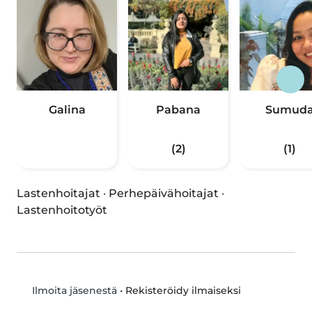
Galina
Pabana
Sumud
(2)
(1)
Lastenhoitajat
·
Perhepäivähoitajat
·
Lastenhoitotyöt
•
Rekisteröidy ilmaiseksi
Ilmoita jäsenestä