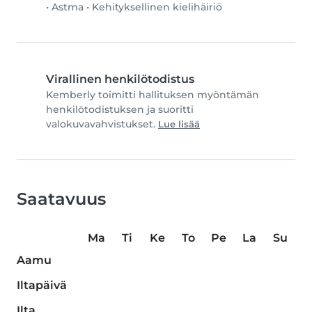
•
Astma
•
Kehityksellinen kielihäiriö
Virallinen henkilötodistus
Kemberly toimitti hallituksen myöntämän
henkilötodistuksen ja suoritti
valokuvavahvistukset.
Lue lisää
Saatavuus
Ma
Ti
Ke
To
Pe
La
Su
Aamu
Iltapäivä
Ilta