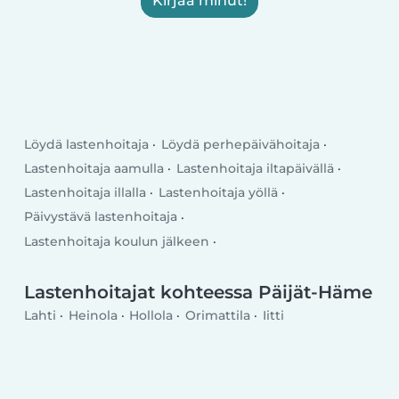
Kirjaa minut!
Löydä lastenhoitaja
Löydä perhepäivähoitaja
Lastenhoitaja aamulla
Lastenhoitaja iltapäivällä
Lastenhoitaja illalla
Lastenhoitaja yöllä
Päivystävä lastenhoitaja
Lastenhoitaja koulun jälkeen
Lastenhoitaja arkipäivällä
Lastenhoitaja viikonlopulla
Lastenhoitajat kohteessa Päijät-Häme
Lahti
Heinola
Hollola
Orimattila
Iitti