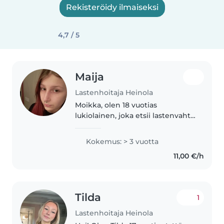
Rekisteröidy ilmaiseksi
4,7 / 5
Maija
Lastenhoitaja Heinola
Moikka, olen 18 vuotias
lukiolainen, joka etsii lastenvahti
töitä. Olin yläkoulun TET:issä
erityisluokalla viikon
Kokemus: > 3 vuotta
harjoittelussa ja valmennan
11,00 €/h
lapsia työkseni (5-7 vuotiaita). Osa
lapsista..
Tilda
1
Lastenhoitaja Heinola