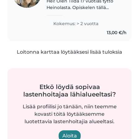
Hei! Olen Tilda 17 vuotias tyttö
Heinolasta. Opiskelen tällä
hetkellä sosiaali- ja terveysalan
perustutkintoa. Olen innokas ja
Kokemus: > 2 vuotta
rehellinen sekä tulen hyvin
13,00 €/h
toimeen kaikkien kanssa...
Loitonna karttaa löytääksesi lisää tuloksia
Etkö löydä sopivaa
lastenhoitajaa lähialueeltasi?
Lisää profiilisi jo tänään, niin teemme
kovasti töitä löytääksemme
luotettavia lastenhoitajia alueeltasi.
Aloita