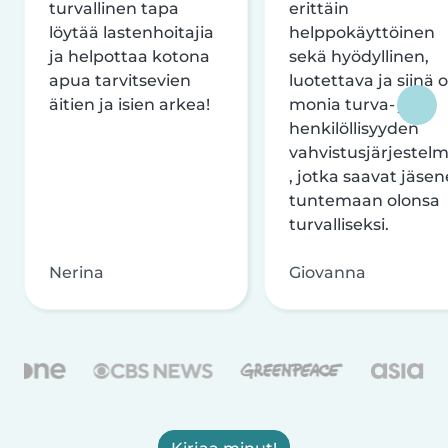
turvallinen tapa
erittäin
löytää lastenhoitajia
helppokäyttöinen
ja helpottaa kotona
sekä hyödyllinen,
apua tarvitsevien
luotettava ja siinä 
äitien ja isien arkea!
monia turva- ja
henkilöllisyyden
vahvistusjärjestelm
, jotka saavat jäsen
tuntemaan olonsa
turvalliseksi.
Nerina
Giovanna