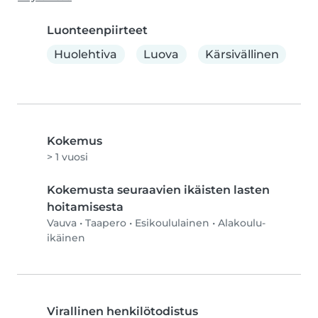
Luonteenpiirteet
Huolehtiva
Luova
Kärsivällinen
Kokemus
> 1 vuosi
Kokemusta seuraavien ikäisten lasten
hoitamisesta
Vauva
•
Taapero
•
Esikoululainen
•
Alakoulu-
ikäinen
Virallinen henkilötodistus