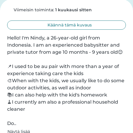
Viimeisin toiminta:
1 kuukausi sitten
Käännä tämä kuvaus
Hello! I'm Nindy, a 26-year-old girl from 
Indonesia. I am an experienced babysitter and 
private tutor from age 10 months - 9 years old😊

📌I used to be au pair with more than a year of 
experience taking care the kids

🎨When with the kids, we usually like to do some 
outdoor activities, as well as indoor

📚I can also help with the kid's homework

🧹I currently am also a professional household 
cleaner

Do..
Näytä lisää