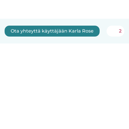
Ota yhteyttä käyttäjään Karla Rose
2
Suomi
Näin se toimii
Ohje
Ehdot & tietosuoja
Hinnoittelu
Yrityksen tiedot
Babysits for Work
Yhteisönormit