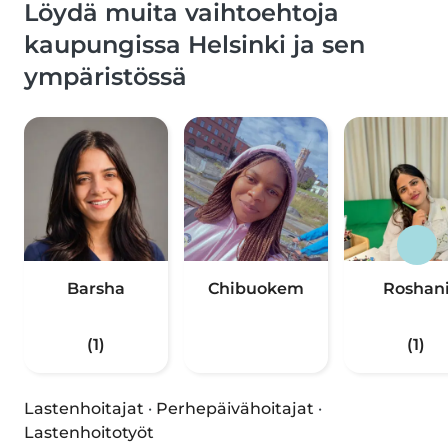
Löydä muita vaihtoehtoja
kaupungissa Helsinki ja sen
ympäristössä
Barsha
Chibuokem
Roshan
(1)
(1)
Lastenhoitajat
·
Perhepäivähoitajat
·
Lastenhoitotyöt