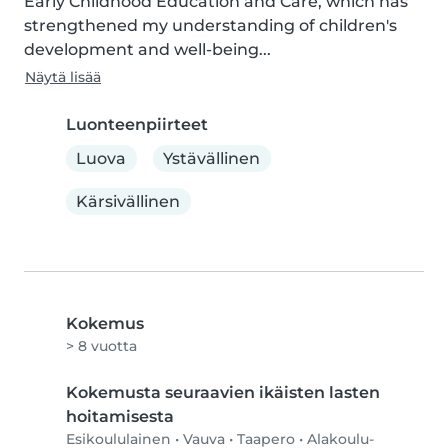
Early Childhood Education and Care, which has 
strengthened my understanding of children's 
development and well-being...
Näytä lisää
Luonteenpiirteet
Luova
Ystävällinen
Kärsivällinen
Kokemus
> 8 vuotta
Kokemusta seuraavien ikäisten lasten
hoitamisesta
Esikoululainen
•
Vauva
•
Taapero
•
Alakoulu-