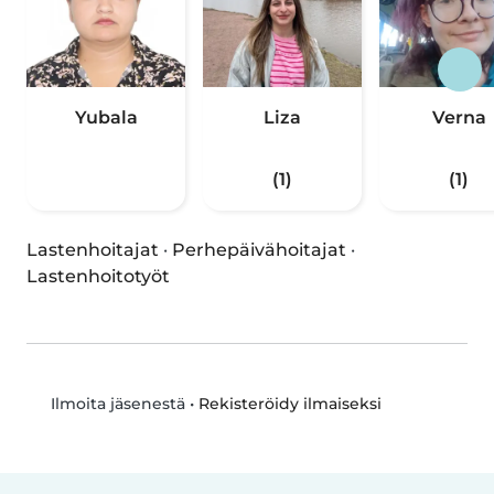
Yubala
Liza
Verna
(1)
(1)
Lastenhoitajat
·
Perhepäivähoitajat
·
Lastenhoitotyöt
•
Rekisteröidy ilmaiseksi
Ilmoita jäsenestä