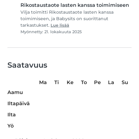
Rikostaustaote lasten kanssa toimimiseen
Vilja toimitti Rikostaustaote lasten kanssa
toimimiseen, ja Babysits on suorittanut
tarkastukset.
Lue lisää
Myönnetty: 21. lokakuuta 2025
Saatavuus
Ma
Ti
Ke
To
Pe
La
Su
Aamu
Iltapäivä
Ilta
Yö