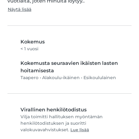
vuotiaita, joten minulta löytyy..
Näytä lisää
Kokemus
< 1 vuosi
Kokemusta seuraavien ikäisten lasten
hoitamisesta
Taapero
•
Alakoulu-ikäinen
•
Esikoululainen
Virallinen henkilötodistus
Vilja toimitti hallituksen myöntämän
henkilötodistuksen ja suoritti
valokuvavahvistukset.
Lue lisää