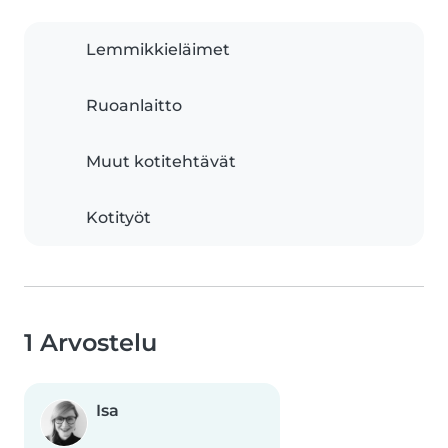
Lemmikkieläimet
Ruoanlaitto
Muut kotitehtävät
Kotityöt
1 Arvostelu
Isa