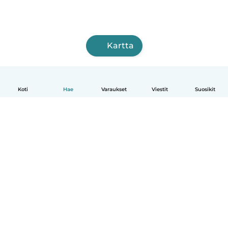
Kartta
Koti
Hae
Varaukset
Viestit
Suosikit
Suomi
Näin se toimii
Ohje
Ehdot & tietosuoja
Hinnoittelu
Yrityksen tiedot
Babysits for Work
Yhteisönormit