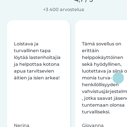
+3 400 arvostelua
Loistava ja
Tämä sovellus on
turvallinen tapa
erittäin
löytää lastenhoitajia
helppokäyttöinen
ja helpottaa kotona
sekä hyödyllinen,
apua tarvitsevien
luotettava ja siinä 
äitien ja isien arkea!
monia turva- ja
henkilöllisyyden
vahvistusjärjestelm
, jotka saavat jäsen
tuntemaan olonsa
turvalliseksi.
Nerina
Giovanna