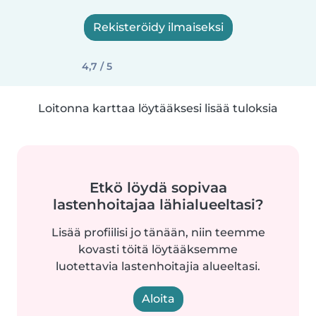
Rekisteröidy ilmaiseksi
4,7 / 5
Loitonna karttaa löytääksesi lisää tuloksia
Etkö löydä sopivaa
lastenhoitajaa lähialueeltasi?
Lisää profiilisi jo tänään, niin teemme
kovasti töitä löytääksemme
luotettavia lastenhoitajia alueeltasi.
Aloita