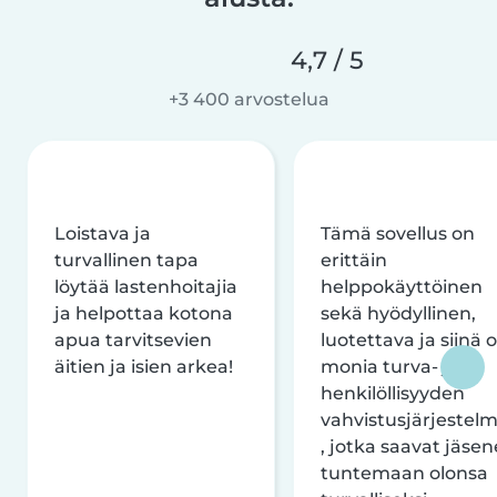
4,7 / 5
+3 400 arvostelua
Loistava ja
Tämä sovellus on
turvallinen tapa
erittäin
löytää lastenhoitajia
helppokäyttöinen
ja helpottaa kotona
sekä hyödyllinen,
apua tarvitsevien
luotettava ja siinä 
äitien ja isien arkea!
monia turva- ja
henkilöllisyyden
vahvistusjärjestelm
, jotka saavat jäsen
tuntemaan olonsa