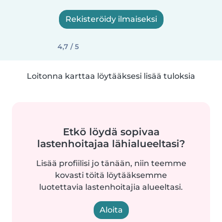
Rekisteröidy ilmaiseksi
4,7 / 5
Loitonna karttaa löytääksesi lisää tuloksia
Etkö löydä sopivaa
lastenhoitajaa lähialueeltasi?
Lisää profiilisi jo tänään, niin teemme
kovasti töitä löytääksemme
luotettavia lastenhoitajia alueeltasi.
Aloita