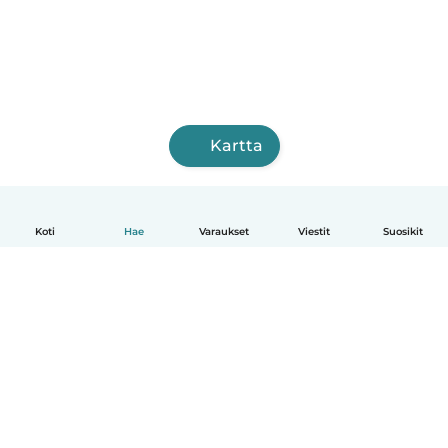
Kartta
Koti
Hae
Varaukset
Viestit
Suosikit
Suomi
Näin se toimii
Ohje
Ehdot & tietosuoja
Hinnoittelu
Yrityksen tiedot
Babysits for Work