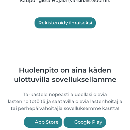
kaupungissa Hujala (Varsinais-Suomi).
Rekisteröidy ilmaiseksi
Huolenpito on aina käden
ulottuvilla sovelluksellamme
Tarkastele nopeasti alueellasi olevia
lastenhoitotöitä ja saatavilla olevia lastenhoitajia
tai perhepäivähoitajia sovelluksemme kautta!
App Store
Google Play